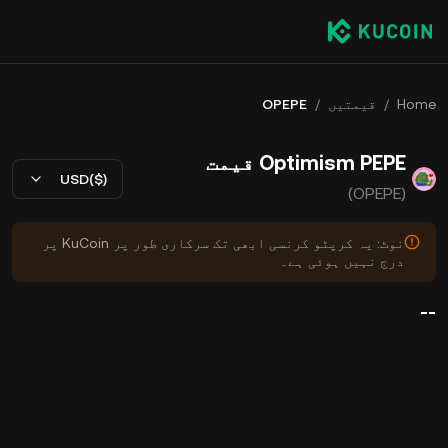
Home
/
قیمتیں
/
OPEPE
Optimism PEPE قیمت
USD($)
(OPEPE)
نوٹ: یہ کرپٹو کرنسی ابھی تک سرکاری طور پر KuCoin پر
درج نہیں ہوئی ہے۔
--