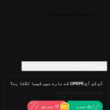
Optimism PEPE ( OPEPE ) لائیو قیمت چارٹ
جائزہ
Optimism PEPE کے بارے میں
FAQ
ٹریڈ
آپ کو آج OPEPE کے بارے میں کیسا لگتا ہے؟
نوٹ: یہ ڈیٹا صرف حوالہ کے لیے ہے۔
تیزی
بیریش