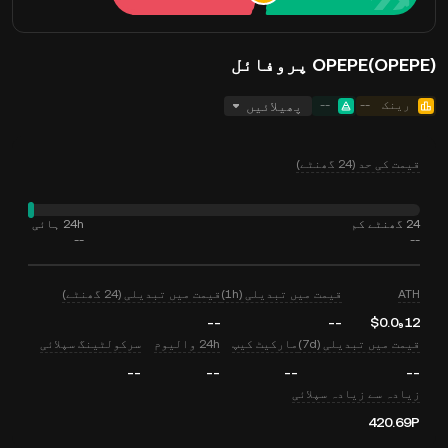
OPEPE(OPEPE) پروفائل
رینک
--
--
پھیلائیں
قیمت کی حد (24 گھنٹے)
24 گھنٹے کم
24h ہائی
--
--
ATH
قیمت میں تبدیلی (1h)
قیمت میں تبدیلی (24 گھنٹے)
--
--
$0.0₉12
قیمت میں تبدیلی (7d)
مارکیٹ کیپ
24h والیوم
سرکولٹینگ سپلائی
--
--
--
--
زیادہ سے زیادہ سپلائی
420.69P