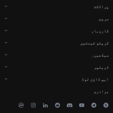
پراڈکٹ
سروس
کاروبار
کرپٹو قیمتیں
سیکھیں۔
ڈویلپر
ایپ ڈاؤن لوڈ
برادری