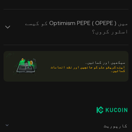
میں Optimism PEPE ( OPEPE ) کو کیسے
اسٹور کروں؟
سیکھیں اور کمائیں۔
اپنے کرپٹو علم کو جانچیں اور نقد انعامات
کمائیں۔
کارپوریٹ