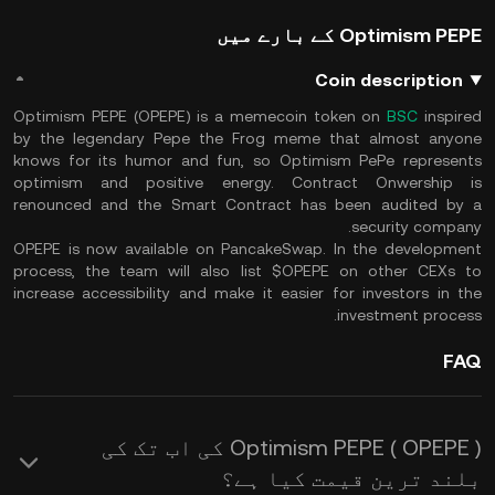
Optimism PEPE کے بارے میں
Coin description
Optimism PEPE (OPEPE) is a memecoin token on
BSC
inspired
by the legendary Pepe the Frog meme that almost anyone
knows for its humor and fun, so Optimism PePe represents
optimism and positive energy. Contract Onwership is
renounced and the Smart Contract has been audited by a
security company.
OPEPE is now available on PancakeSwap. In the development
process, the team will also list $OPEPE on other CEXs to
increase accessibility and make it easier for investors in the
investment process.
FAQ
Optimism PEPE ( OPEPE ) کی اب تک کی
بلند ترین قیمت کیا ہے؟