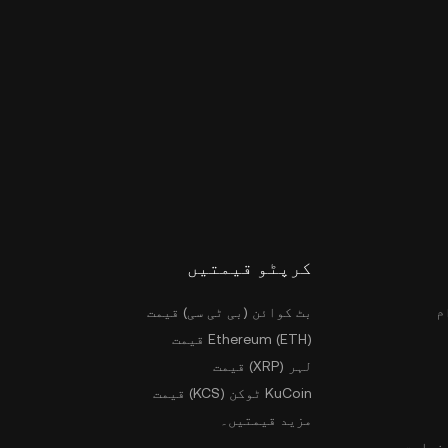
کرپٹو قیمتیں
م
بٹ کوائن (بی ٹی سی) قیمت
Ethereum (ETH) قیمت
لہر (XRP) قیمت
KuCoin ٹوکن (KCS) قیمت
مزید قیمتیں۔