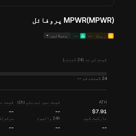
MPWR(MPWR) پروفائل
پھیلائیں
رینک
--
--
قیمت کی حد (24 گھنٹے)
24 گھنٹے کم
--
ATH
قیمت میں تبدیلی (1h)
قیمت میں ت
--
--
$7.91
مارکیٹ کیپ
24h والیوم
سرکولٹی
--
--
--