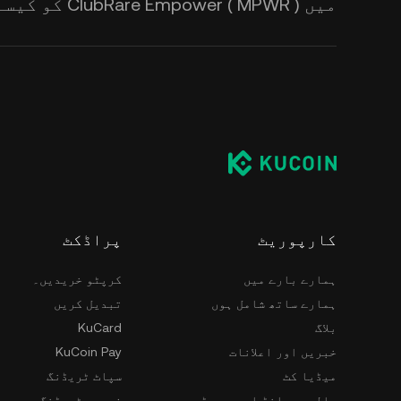
میں ClubRare Empower ( MPWR ) کو کیسے اسٹور کروں؟
کارپوریٹ
پراڈکٹ
ہمارے بارے میں
کرپٹو خریدیں۔
ہمارے ساتھ شامل ہوں
تبدیل کریں
بلاگ
KuCard
خبریں اور اعلانات
KuCoin Pay
میڈیا کٹ
سپاٹ ٹریڈنگ
عالمی برانڈ ایمبیسیڈر
فیوچر ٹریڈنگ