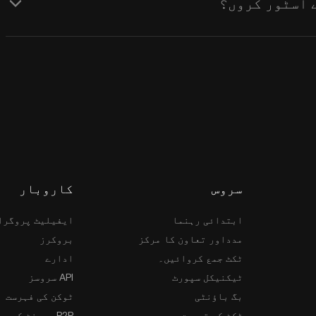
سروس
کاروبار
ابتدائی رہنما
ایفیلیٹ پروگرا
مدداور تعاون کا مرکز
بروکرز
ٹکٹ جمع کروائیں۔
ادارے
ٹیکنیکل سپورٹ
API سروسز
بگ باؤنٹی
ٹوکن کی فہرست
ٹکٹ کی تصدیق
P2P مرچنٹ کی درخواست