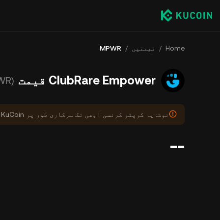
Home
/
قیمتیں
/
MPWR
ClubRare Empower قیمت
(MPWR)
نوٹ: یہ کرپٹو کرنسی ابھی تک سرکاری طور پر KuCoin پر درج نہیں ہوئی ہے۔
--