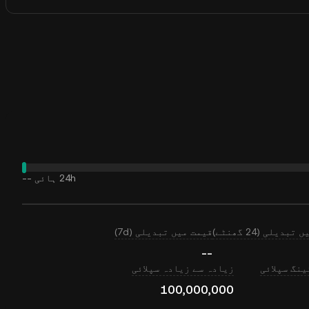
24h ہائی
--
بدیلی (24 گھنٹے)
قیمت میں تبدیلی (7d)
--
نگ سپلائی
زیادہ سے زیادہ سپلائی
100,000,000