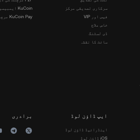
سرکاری تصدیقی مرکز
KuCoin ایمبیسیڈر پروگرام
فیس اور VIP
KuCoin Pay مرچنٹس
خاص علاج
ڈی لسٹنگ
سائٹ کا نقشہ
ایپ ڈاؤن لوڈ
برادری
اینڈرائیڈ ڈاؤن لوڈ
iOS ڈاؤن لوڈ