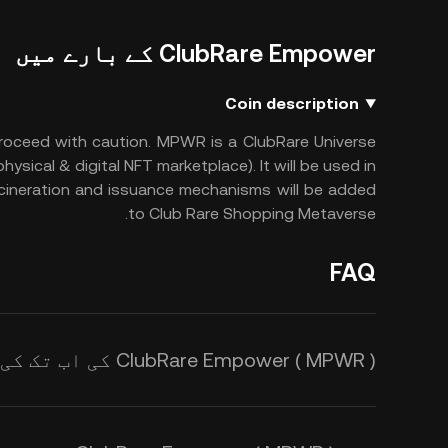
ClubRare Empower کے بارے میں
Coin description
roceed with caution.
MPWR is a ClubRare Universe
hysical & digital NFT marketplace). It will be used in
cineration and issuance mechanisms will be added
to Club Rare Shopping Metaverse.
FAQ
ClubRare Empower ( MPWR ) کی اب تک کی بلند ترین قیمت کیا ہے؟