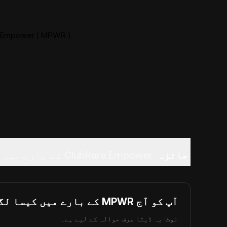
ClubRare Empower ( MPWR ) لا
جائزہ
ClubRare Empower کے بارے میں
آپ کو آج MPWR کے بارے میں کیسا لگتا ہے؟
نوٹ: یہ ڈیٹا صرف حوالہ کے لیے ہے۔