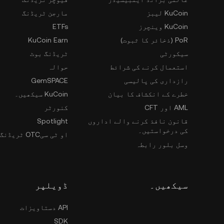
KuCoin لیبز
مارجن ٹریڈنگ
KuCoin وینچرز
ETFs
PoR (ذخائر کا ثبوت)
KuCoin Earn
سیکورٹی
ٹریڈنگ بوٹ
استعمال کرنے کی شرائط
حوالہ
رازداری کی پالیسی
GemSPACE
خطرے کے انکشاف کا بیان
KuCoin سیکھیں۔
AML اور CFT
کنورٹر
قانون نافذ کرنے والے اداروں
Spotlight
کی درخواستیں۔
او ٹی سیOTC ٹریڈنگ
وسل بلور رابطہ
سیکھیں۔
ڈویلپر
API دستاویزات
SDK