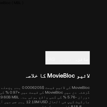
MovieBloc ( MBL ) لائیو قی
جائزہ
تجزیہ
FAQ
لائیو MovieBloc کا خلاصہ
میں # 818 کا درجہ رکھتا ہے۔