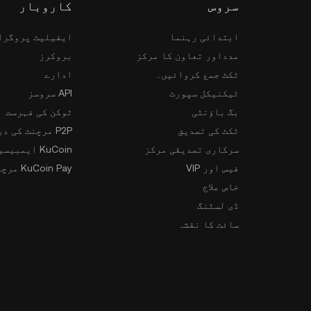
سروس
کاروبار
ابتدائی رہنما
ایفیلیٹ پروگرا
مدداور تعاون کا مرکز
بروکرز
ٹکٹ جمع کروائیں۔
ادارے
ٹیکنیکل سپورٹ
API سروسز
بگ باؤنٹی
ٹوکن کی فہرست
ٹکٹ کی تصدیق
P2P مرچنٹ کی درخواست
سرکاری تصدیقی مرکز
KuCoin ایمبیسیڈر پروگرام
فیس اور VIP
KuCoin Pay مرچنٹس
خاص علاج
ڈی لسٹنگ
سائٹ کا نقشہ