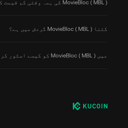
MovieBloc ( MBL ) کی ہمہ وقتی کم قیمت کیا ہے؟
کتنا MovieBloc ( MBL ) گردش میں ہے؟
میں MovieBloc ( MBL ) کو کیسے اسٹور کروں؟