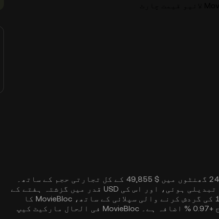
مت چارٹ
MovieBloc کی لائیو قیمت $0.0006205 ہے، پچھلے 24 گھنٹوں میں $ 49,855 کے کل تجارتی حجم کے ساتھ۔
گزشتہ دن میں MovieBloc کی قیمت میں +0.97 % کی تبدیلی ہوئی، اور اس کی USD قدر میں گزشتہ ہفتے کے
دوران -‎5.76 % کی کمی واقع ہوئی ہے۔ 19.60B MBL کی گردش کرنے والی سپلائی کے ساتھ، MovieBloc کا
مارکیٹ کیپ فی الحال 12.19M USD ہے، جس میں آج +0.97 % اضافہ ہے۔ MovieBloc فی الحال مارکیٹ کیپ