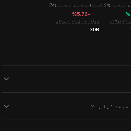
بدیلی (24 گھنٹے)
قیمت میں تبدیلی (7d)
‮-‭5.76‬%‬
نگ سپلائی
زیادہ سے زیادہ سپلائی
30B
KuCoin MovieBloc ( MBL ) کے لیے ریئل ٹائم USD قیمت کے اپ ڈیٹس فراہم
 کے ساتھ ساتھ مارکیٹ کے جذبات سے
حاصل کرنے کے