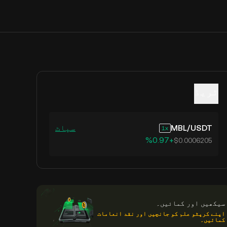
ٹریڈ
USDT
/
MBL
سپاٹ
1
‮+‭0.97‬%‬
$0.0006205
سیکھیں اور کمائیں۔
اپنے کرپٹو علم کو جانچیں اور نقد انعامات
کمائیں۔