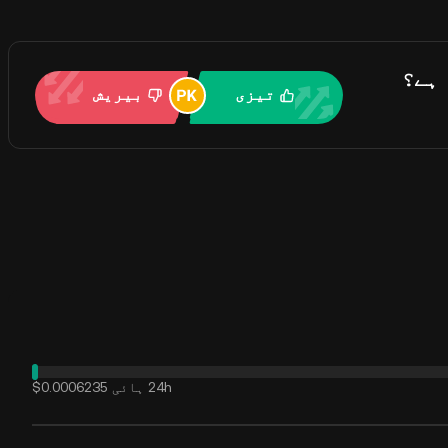
تیزی
بیریش
24h ہائی
$0.0006235