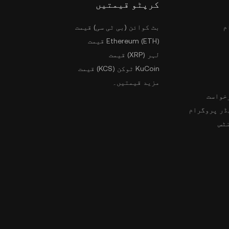
کرپٹو قیمتیں
م
بٹ کوائن (بی ٹی سی) قیمت
Ethereum (ETH) قیمت
لہر (XRP) قیمت
KuCoin ٹوکن (KCS) قیمت
مزید قیمتیں۔