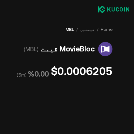
Home
/
قیمتیں
/
MBL
MovieBloc قیمت
(MBL)
$0.0006205
‮‭0.00‬%‬
)
5m
(