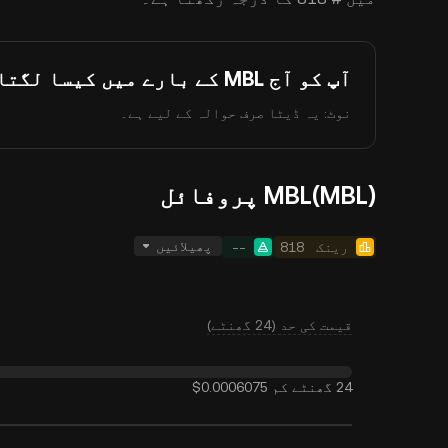
آپ کو آج MBL کے بارے میں کیسا لگتا ہے؟
نوٹ: یہ ڈیٹا صرف حوالہ کے لیے ہے۔
MBL(MBL) پروفائل
پھیلائیں
رینک
818
--
قیمت کی حد (24 گھنٹے)
24 گھنٹے کم
$0.0006075