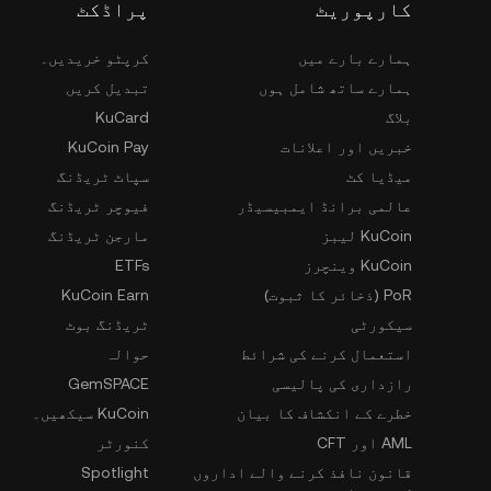
کارپوریٹ
پراڈکٹ
ہمارے بارے میں
کرپٹو خریدیں۔
ہمارے ساتھ شامل ہوں
تبدیل کریں
بلاگ
KuCard
خبریں اور اعلانات
KuCoin Pay
میڈیا کٹ
سپاٹ ٹریڈنگ
عالمی برانڈ ایمبیسیڈر
فیوچر ٹریڈنگ
KuCoin لیبز
مارجن ٹریڈنگ
KuCoin وینچرز
ETFs
PoR (ذخائر کا ثبوت)
KuCoin Earn
سیکورٹی
ٹریڈنگ بوٹ
استعمال کرنے کی شرائط
حوالہ
رازداری کی پالیسی
GemSPACE
خطرے کے انکشاف کا بیان
KuCoin سیکھیں۔
AML اور CFT
کنورٹر
قانون نافذ کرنے والے اداروں
Spotlight