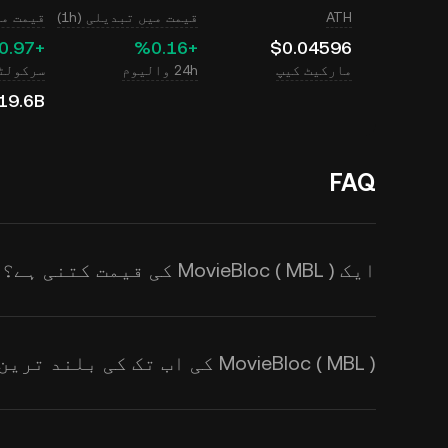
ATH
قیمت میں تبدیلی (1h)
قیمت میں ت
‮+‭0.97‬%‬
‮+‭0.16‬%‬
$0.04596
مارکیٹ کیپ
24h والیوم
سرکولٹی
19.6B
FAQ
ایک MovieBloc ( MBL ) کی قیمت کتنی ہے؟
کرتا ہے۔ اس کی قیمت طلب اور رسد
MovieBloc ( MBL ) کی اب تک کی بلند ترین قیمت کیا ہے؟
متاثر ہوتی ہے۔
ریئل ٹائم MBL سے USD ایکسچینج ریٹس
لیے KuCoin کیلکولیٹر استعمال کریں۔