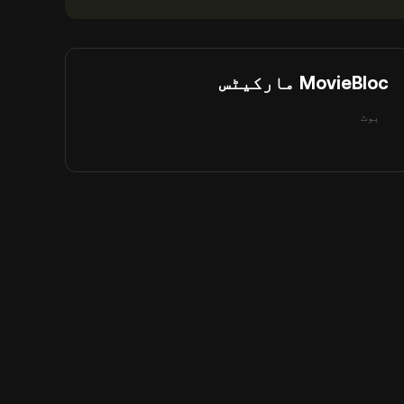
MovieBloc مارکیٹس
بوٹ