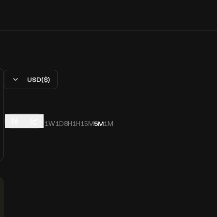
USD($)
1W
1D
8H
1H
15M
5M
1M