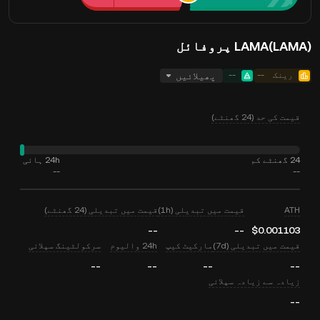
LAMA(LAMA) پروفائل
رینک
--
--
پھیلائیں
قیمت کی حد (24 گھنٹے)
24 گھنٹے کم
24h ہائی
--
--
ATH
قیمت میں تبدیلی (1h)
قیمت میں تبدیلی (24 گھنٹے)
--
--
$0.001103
قیمت میں تبدیلی (7d)
مارکیٹ کیپ
24h والیوم
سرکولٹینگ سپلائی
--
--
--
--
زیادہ سے زیادہ سپلائی
--