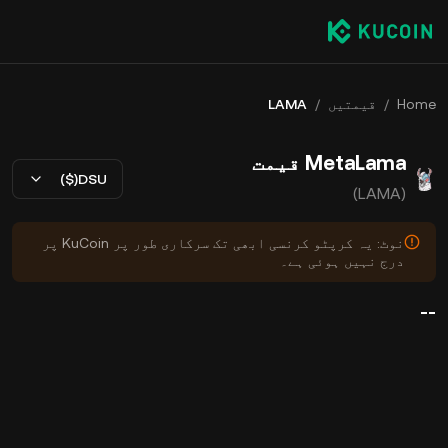
Home
/
قیمتیں
/
LAMA
MetaLama قیمت
USD($)
(LAMA)
نوٹ: یہ کرپٹو کرنسی ابھی تک سرکاری طور پر KuCoin پر
درج نہیں ہوئی ہے۔
--