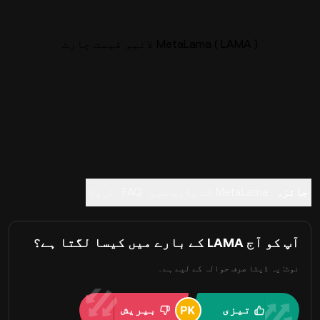
MetaLama ( LAMA ) لائیو قیمت چارٹ
جائزہ
MetaLama کے بارے میں
FAQ
ٹریڈ
آپ کو آج LAMA کے بارے میں کیسا لگتا ہے؟
نوٹ: یہ ڈیٹا صرف حوالہ کے لیے ہے۔
تیزی
بیریش