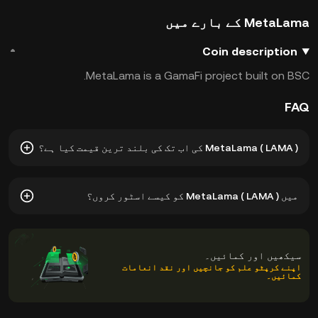
MetaLama کے بارے میں
Coin description
MetaLama is a GamaFi project built on BSC.
FAQ
MetaLama ( LAMA ) کی اب تک کی بلند ترین قیمت کیا ہے؟
MetaLama ( LAMA ) کی ہمہ وقتی بلند قیمت $0.001103 ہے۔
میں MetaLama ( LAMA ) کو کیسے اسٹور کروں؟
LAMA کی موجودہ قیمت اس کی اب تک کی بلند ترین قیمت سے --
کم ہے۔
آپ اپنی نجی کلیدوں کے انتظام کے بارے میں فکر کیے بغیر
اپنے MetaLama کو کرپٹو کرنسی ایکسچینج کے تحویل والے
سیکھیں اور کمائیں۔
والیٹ میں محفوظ کر سکتے ہیں۔ اپنے LAMA کو ذخیرہ کرنے
اپنے کرپٹو علم کو جانچیں اور نقد انعامات
کمائیں۔
کے دیگر طریقوں میں سیلف کسٹڈی والیٹ (ویب براؤزر،
موبائل ڈیوائس، یا ڈیسک ٹاپ پر)، ہارڈویئر والیٹ، تھرڈ
پارٹی کرپٹو کسٹڈی سروس، یا پیپر والیٹ کا استعمال شامل