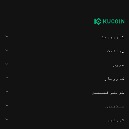
ہے۔
کارپوریٹ
پراڈکٹ
سروس
کاروبار
کرپٹو قیمتیں
سیکھیں۔
ڈویلپر