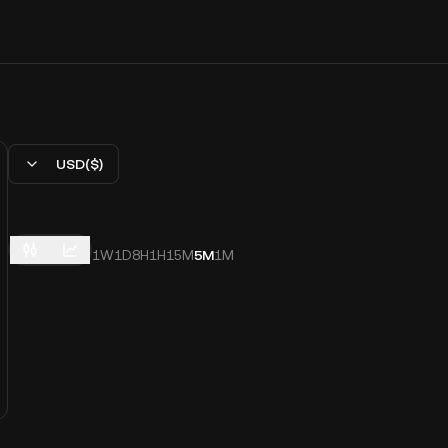
USD($)
1W
1D
8H
1H
15M
5M
1M