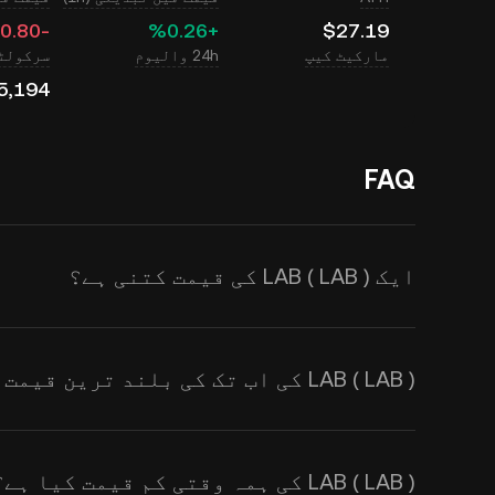
‮-‭0.80‬%‬
‮+‭0.26‬%‬
$27.19
مارکیٹ کیپ
24h والیوم
سرکولٹی
5,194
FAQ
ایک LAB ( LAB ) کی قیمت کتنی ہے؟
ہے۔ اس کی قیمت طلب اور رسد کے س
LAB ( LAB ) کی اب تک کی بلند ترین قیمت کیا ہے؟
ہوتی ہے۔
ریئل ٹائم LAB سے USD ایکسچینج ریٹس
KuCoin کیلکولیٹر استعمال کریں۔
LAB ( LAB ) کی ہمہ وقتی کم قیمت کیا ہے؟