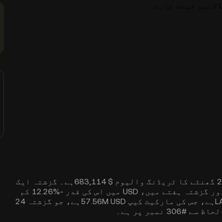
رٹ
LAB اس وقت $ 0.1279پر ٹریڈ ہو رہا ہے، جس کا 24 گھنٹے کا ٹریڈنگ والیوم $ 683,114ہے۔ گزشتہ ایک
گھنٹے میں، LAB کی قیمت میں -‎0.8% چینج ہوا، اور گزشتہ ہفتے میں، USD میں اس کی قدر -‎12.26% کم
ہوئی۔ LAB کی سرکولیٹنگ سپلائی 455,095,194 LABہے، جس کی مارکیٹ کیپ 57.56M USDہے، جو گزشتہ 24