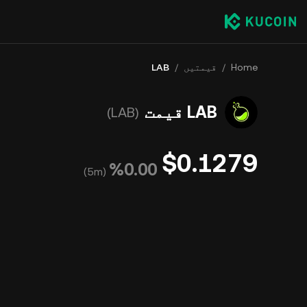
Home
/
قیمتیں
/
LAB
LAB قیمت
(LAB)
$0.1279
‮‭0.00‬%‬
)
5m
(