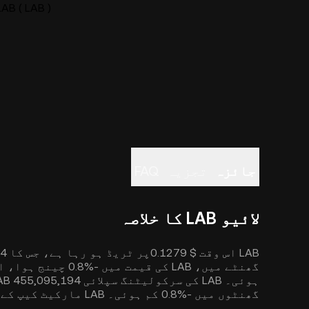
LAB ( LAB ) لائیو قیمت چا
جائزہ
تجزیہ
FAQ
لائیو LAB کا خلاصہ
گھنٹوں میں -‎0.8% کم ہوئی۔ LAB مارکیٹ کیپ کے لحاظ سے #306 نمبر پر ہے۔