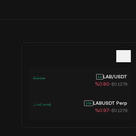
ٹریڈ
USDT
/
LAB
سپاٹ
1
‮-‭0.80‬%‬
$0.1279
LABUSDT Perp
فیوچرز
10
‮-‭0.97‬%‬
$0.1279