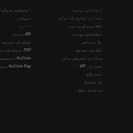
ابتدائی رہنما
ایفیلیٹ پروگرا
مدداور تعاون کا مرکز
بروکرز
ٹکٹ جمع کروائیں۔
ادارے
ٹیکنیکل سپورٹ
API سروسز
بگ باؤنٹی
ٹوکن کی فہرست
ٹکٹ کی تصدیق
P2P مرچنٹ کی درخواست
سرکاری تصدیقی مرکز
KuCoin ایمبیسیڈر پروگرام
فیس اور VIP
KuCoin Pay مرچنٹس
خاص علاج
ڈی لسٹنگ
سائٹ کا نقشہ