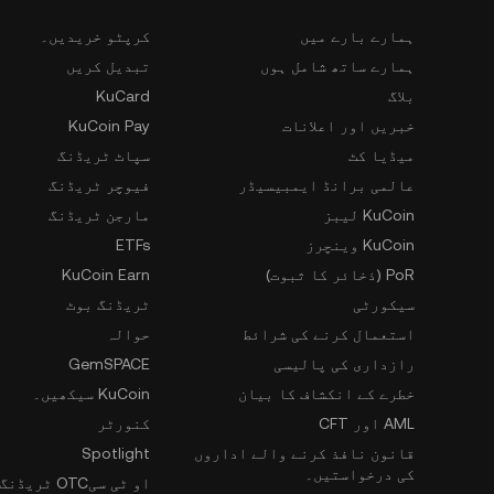
ہمارے بارے میں
کرپٹو خریدیں۔
ہمارے ساتھ شامل ہوں
تبدیل کریں
بلاگ
KuCard
خبریں اور اعلانات
KuCoin Pay
میڈیا کٹ
سپاٹ ٹریڈنگ
عالمی برانڈ ایمبیسیڈر
فیوچر ٹریڈنگ
KuCoin لیبز
مارجن ٹریڈنگ
KuCoin وینچرز
ETFs
PoR (ذخائر کا ثبوت)
KuCoin Earn
سیکورٹی
ٹریڈنگ بوٹ
استعمال کرنے کی شرائط
حوالہ
رازداری کی پالیسی
GemSPACE
خطرے کے انکشاف کا بیان
KuCoin سیکھیں۔
AML اور CFT
کنورٹر
قانون نافذ کرنے والے اداروں
Spotlight
کی درخواستیں۔
او ٹی سیOTC ٹریڈنگ