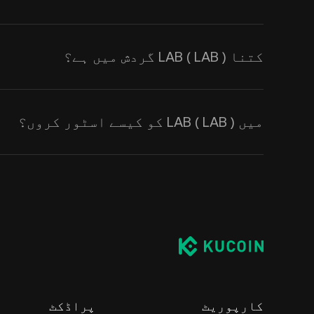
کتنا LAB ( LAB ) گردش میں ہے؟
میں LAB ( LAB ) کو کیسے اسٹور کروں؟
کارپوریٹ
پراڈکٹ