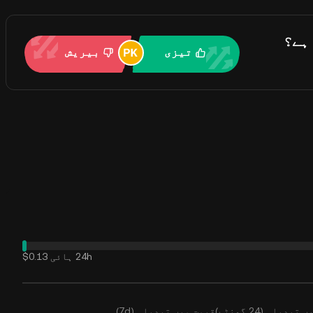
تیزی
بیریش
24h ہائی
$0.13
بدیلی (24 گھنٹے)
قیمت میں تبدیلی (7d)