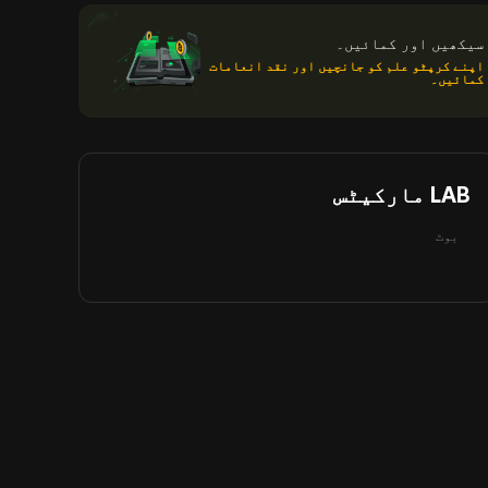
سیکھیں اور کمائیں۔
اپنے کرپٹو علم کو جانچیں اور نقد انعامات
کمائیں۔
LAB مارکیٹس
بوٹ