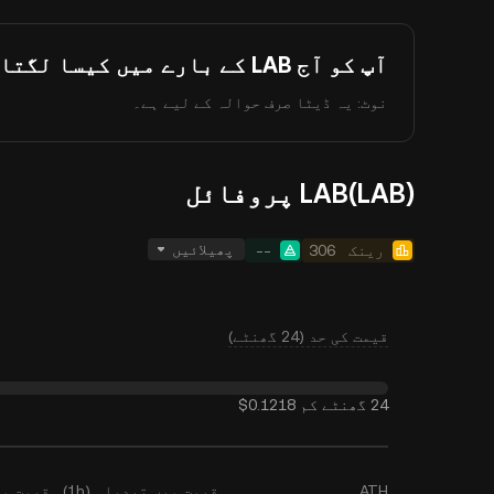
آپ کو آج LAB کے بارے میں کیسا لگتا ہے؟
نوٹ: یہ ڈیٹا صرف حوالہ کے لیے ہے۔
LAB(LAB) پروفائل
پھیلائیں
رینک
306
--
قیمت کی حد (24 گھنٹے)
24 گھنٹے کم
$0.1218
ATH
قیمت میں تبدیلی (1h)
قیمت میں ت