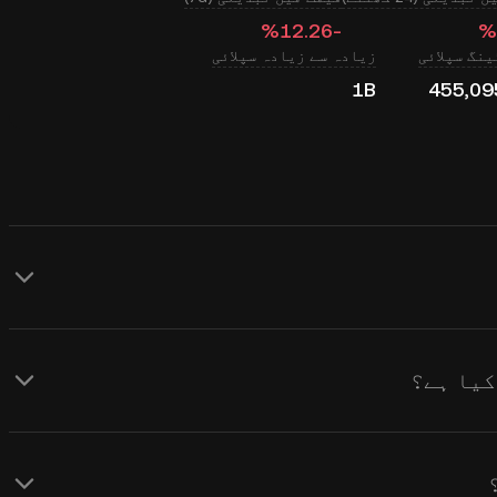
‮-‭12.26‬%‬
نگ سپلائی
زیادہ سے زیادہ سپلائی
1B
455,09
KuCoin LAB ( LAB ) کے لیے ریئل ٹائم USD قیمت کے اپ ڈیٹس فراہم کرتا
اتھ ساتھ مارکیٹ کے جذبات سے متاثر
حاصل کرنے کے لیے