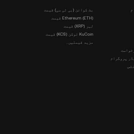
م
بٹ کوائن (بی ٹی سی) قیمت
Ethereum (ETH) قیمت
لہر (XRP) قیمت
KuCoin ٹوکن (KCS) قیمت
مزید قیمتیں۔