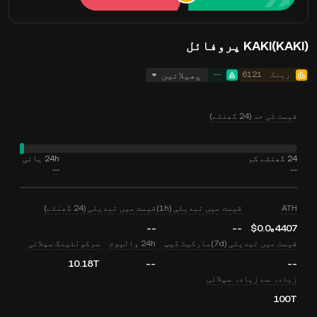
KAKI(KAKI) پروفائل
رینک
6121
--
پھیلائیں
قیمت کی حد (24 گھنٹے)
24 گھنٹے کم
24h ہائی
--
--
ATH
قیمت میں تبدیلی (1h)
قیمت میں تبدیلی (24 گھنٹے)
--
--
$0.0₆4407
قیمت میں تبدیلی (7d)
مارکیٹ کیپ
24h والیوم
سرکولٹینگ سپلائی
10.18T
--
--
زیادہ سے زیادہ سپلائی
100T