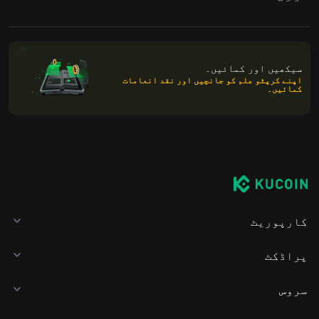
سیکھیں اور کمائیں۔
اپنے کرپٹو علم کو جانچیں اور نقد انعامات
کمائیں۔
کارپوریٹ
پراڈکٹ
سروس