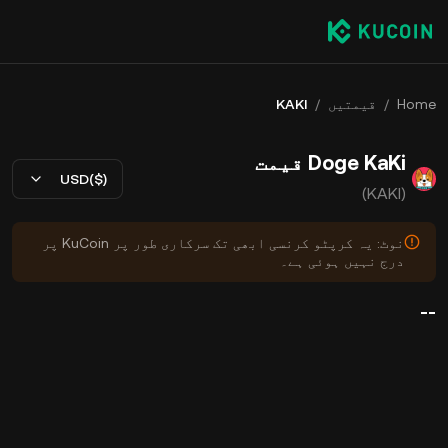
Home
/
قیمتیں
/
KAKI
Doge KaKi قیمت
USD($)
(KAKI)
نوٹ: یہ کرپٹو کرنسی ابھی تک سرکاری طور پر KuCoin پر
درج نہیں ہوئی ہے۔
--