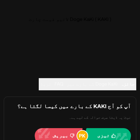
Doge KaKi ( KAKI ) لائیو قیمت چارٹ
جائزہ
Doge KaKi کے بارے میں
FAQ
ٹریڈ
آپ کو آج KAKI کے بارے میں کیسا لگتا ہے؟
نوٹ: یہ ڈیٹا صرف حوالہ کے لیے ہے۔
تیزی
بیریش