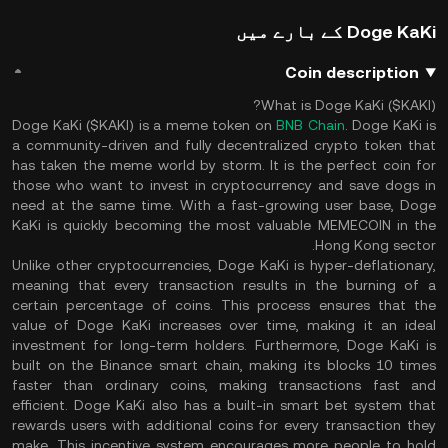
Doge KaKi کے بارے میں
Coin description
What is Doge KaKi ($KAKI)?
Doge KaKi ($KAKI) is a meme token on
BNB Chain
. Doge KaKi is
a community-driven and fully decentralized crypto token that
has taken the meme world by storm. It is the perfect coin for
those who want to invest in cryptocurrency and save dogs in
need at the same time. With a fast-growing user base, Doge
KaKi is quickly becoming the most valuable MEMECOIN in the
Hong Kong sector.
Unlike other cryptocurrencies, Doge KaKi is hyper-deflationary,
meaning that every transaction results in the burning of a
certain percentage of coins. This process ensures that the
value of Doge KaKi increases over time, making it an ideal
investment for long-term holders. Furthermore, Doge KaKi is
built on the Binance smart chain, making its blocks 10 times
faster than ordinary coins, making transactions fast and
efficient. Doge KaKi also has a built-in smart bet system that
rewards users with additional coins for every transaction they
make. This incentive system encourages more people to hold