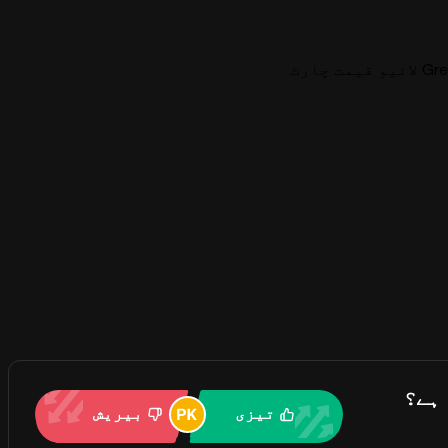
مت چارٹ
تیزی
بیریش