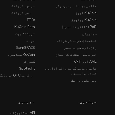
عالمی برانڈ ایمبیسیڈر
فیوچر ٹریڈنگ
KuCoin لیبز
مارجن ٹریڈنگ
KuCoin وینچرز
ETFs
PoR (ذخائر کا ثبوت)
KuCoin Earn
سیکورٹی
ٹریڈنگ بوٹ
استعمال کرنے کی شرائط
حوالہ
رازداری کی پالیسی
GemSPACE
خطرے کے انکشاف کا بیان
KuCoin سیکھیں۔
AML اور CFT
کنورٹر
قانون نافذ کرنے والے اداروں
Spotlight
کی درخواستیں۔
او ٹی سیOTC ٹریڈنگ
وسل بلور رابطہ
سیکھیں۔
ڈویلپر
API دستاویزات