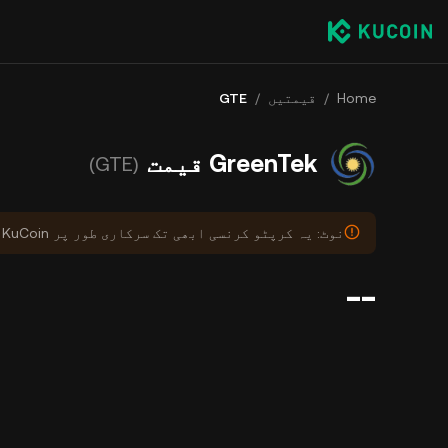
Home
/
قیمتیں
/
GTE
GreenTek قیمت
(GTE)
نوٹ: یہ کرپٹو کرنسی ابھی تک سرکاری طور پر KuCoin پر درج نہیں ہوئی ہے۔
--