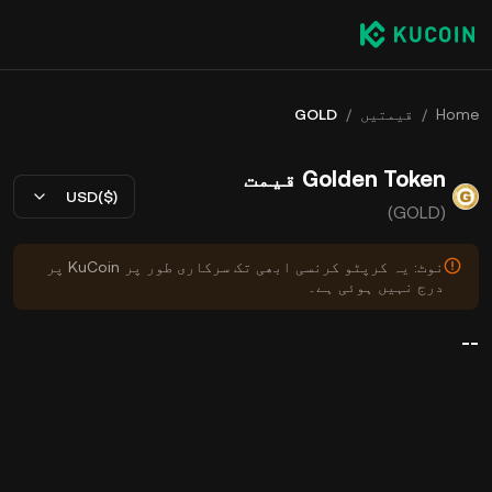
Home
/
قیمتیں
/
GOLD
Golden Token قیمت
USD($)
(GOLD)
نوٹ: یہ کرپٹو کرنسی ابھی تک سرکاری طور پر KuCoin پر
درج نہیں ہوئی ہے۔
--