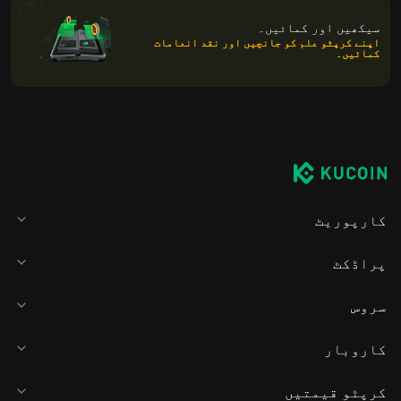
سیکھیں اور کمائیں۔
اپنے کرپٹو علم کو جانچیں اور نقد انعامات
کمائیں۔
کارپوریٹ
پراڈکٹ
سروس
کاروبار
کرپٹو قیمتیں