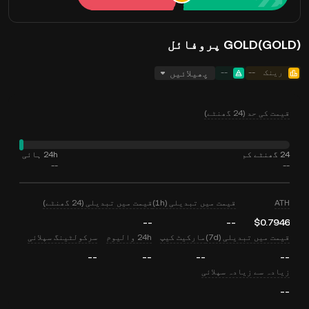
GOLD(GOLD) پروفائل
رینک
--
--
پھیلائیں
قیمت کی حد (24 گھنٹے)
24 گھنٹے کم
24h ہائی
--
--
ATH
قیمت میں تبدیلی (1h)
قیمت میں تبدیلی (24 گھنٹے)
--
--
$0.7946
قیمت میں تبدیلی (7d)
مارکیٹ کیپ
24h والیوم
سرکولٹینگ سپلائی
--
--
--
--
زیادہ سے زیادہ سپلائی
--