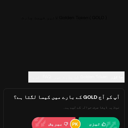
Golden Token ( GOLD ) لائیو قیمت چارٹ
جائزہ
Golden Token کے بارے میں
FAQ
ٹریڈ
آپ کو آج GOLD کے بارے میں کیسا لگتا ہے؟
نوٹ: یہ ڈیٹا صرف حوالہ کے لیے ہے۔
تیزی
بیریش