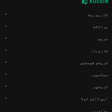
کارپوریٹ
پراڈکٹ
سروس
کاروبار
کرپٹو قیمتیں
سیکھیں۔
ڈویلپر
ایپ ڈاؤن لوڈ
برادری