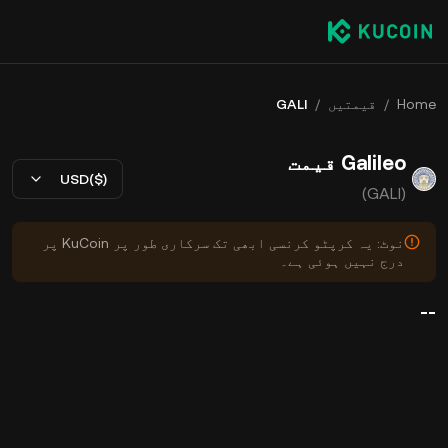
Home
/
قیمتیں
/
GALI
Galileo قیمت
USD($)
(GALI)
نوٹ: یہ کرپٹو کرنسی ابھی تک سرکاری طور پر KuCoin پر
درج نہیں ہوئی ہے۔
--