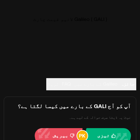
Galileo ( GALI ) لائیو قیمت چارٹ
جائزہ
Galileo کے بارے میں
FAQ
ٹریڈ
آپ کو آج GALI کے بارے میں کیسا لگتا ہے؟
نوٹ: یہ ڈیٹا صرف حوالہ کے لیے ہے۔
تیزی
بیریش