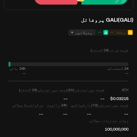
GALI(GALI) پروفائل
رینک
--
--
پھیلائیں
قیمت کی حد (24 گھنٹے)
24 گھنٹے کم
24h ہائی
--
--
ATH
قیمت میں تبدیلی (1h)
قیمت میں تبدیلی (24 گھنٹے)
--
--
$0.03215
قیمت میں تبدیلی (7d)
مارکیٹ کیپ
24h والیوم
سرکولٹینگ سپلائی
--
--
--
--
زیادہ سے زیادہ سپلائی
100,000,000