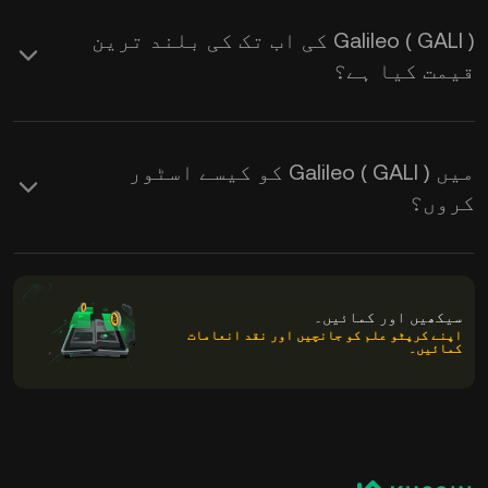
Galileo ( GALI ) کی اب تک کی بلند ترین
قیمت کیا ہے؟
میں Galileo ( GALI ) کو کیسے اسٹور
کروں؟
سیکھیں اور کمائیں۔
اپنے کرپٹو علم کو جانچیں اور نقد انعامات
کمائیں۔