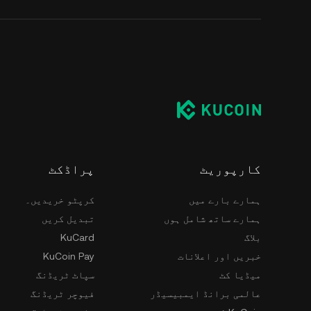
کارپوریٹ
پراڈکٹ
ہمارے بارے میں
کرپٹو خریدیں۔
ہمارے ساتھ شامل ہوں
تبدیل کریں
بلاگ
KuCard
خبریں اور اعلانات
KuCoin Pay
میڈیا کٹ
سپاٹ ٹریڈنگ
عالمی برانڈ ایمبیسیڈر
فیوچر ٹریڈنگ