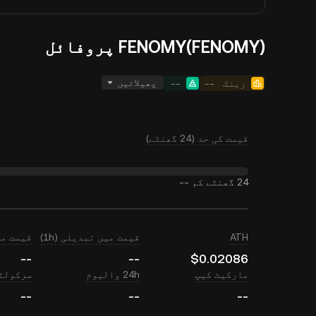
FENOMY(FENOMY) پروفائل
پھیلائیں
رینک
--
--
قیمت کی حد (24 گھنٹے)
24 گھنٹے کم
--
ATH
قیمت میں تبدیلی (1h)
قیمت میں ت
--
--
$0.02086
مارکیٹ کیپ
24h والیوم
سرکولٹی
--
--
--