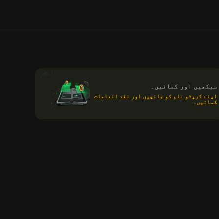
سیکھیں اور کمائیں۔
اپنے کرپٹو علم کو جانچیں اور نقد انعامات
کمائیں۔