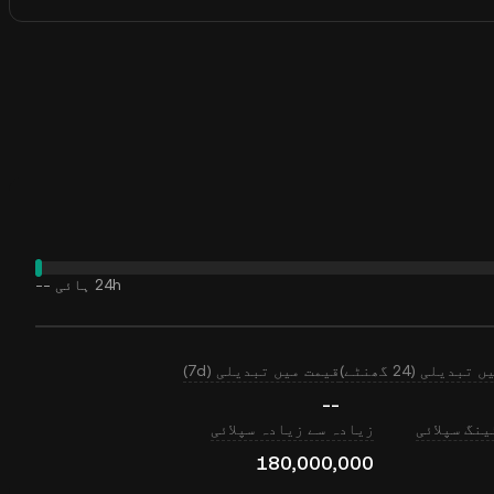
24h ہائی
--
بدیلی (24 گھنٹے)
قیمت میں تبدیلی (7d)
--
نگ سپلائی
زیادہ سے زیادہ سپلائی
180,000,000