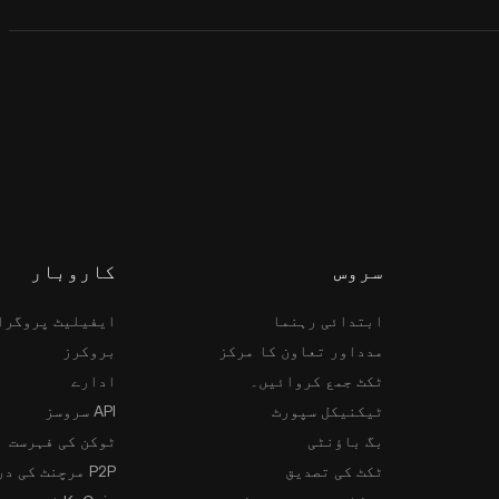
سروس
کاروبار
ابتدائی رہنما
ایفیلیٹ پروگرا
مدداور تعاون کا مرکز
بروکرز
ٹکٹ جمع کروائیں۔
ادارے
ٹیکنیکل سپورٹ
API سروسز
بگ باؤنٹی
ٹوکن کی فہرست
ٹکٹ کی تصدیق
P2P مرچنٹ کی درخواست