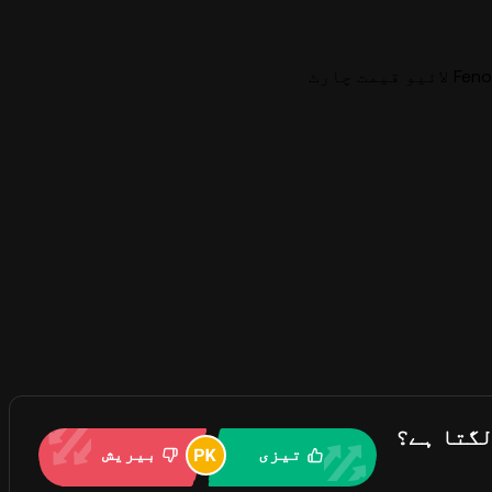
یمت چارٹ
تیزی
بیریش