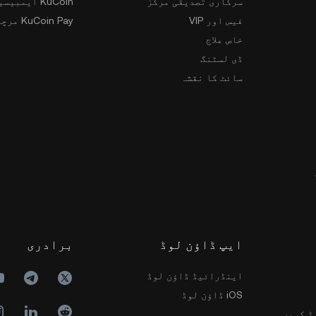
سرکاری تصدیقی مرکز
KuCoin ایمبیسیڈر پروگرام
فیس اور VIP
KuCoin Pay مرچنٹس
خاص علاج
ڈی لسٹنگ
سائٹ کا نقشہ
ایپ ڈاؤن لوڈ
برادری
اینڈرائیڈ ڈاؤن لوڈ
iOS ڈاؤن لوڈ
ڈ کریں۔