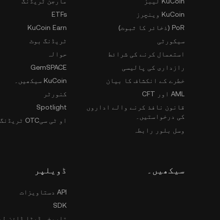
KuCoin لیبز
مارجن ٹریڈنگ
KuCoin وینچرز
ETFs
PoR (ذخائر کا ثبوت)
KuCoin Earn
سیکورٹی
ٹریڈنگ بوٹ
استعمال کرنے کی شرائط
حوالہ
رازداری کی پالیسی
GemSPACE
خطرے کے انکشاف کا بیان
KuCoin سیکھیں۔
AML اور CFT
کنورٹر
قانون نافذ کرنے والے اداروں
Spotlight
کی درخواستیں۔
او ٹی سیOTC ٹریڈنگ
وسل بلور رابطہ
سیکھیں۔
ڈویلپر
API دستاویزات
SDK
تاریخی ڈیٹا ڈاؤن لو