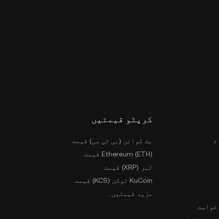
کرپٹو قیمتیں
م
بٹ کوائن (بی ٹی سی) قیمت
Ethereum (ETH) قیمت
لہر (XRP) قیمت
KuCoin ٹوکن (KCS) قیمت
مزید قیمتیں۔