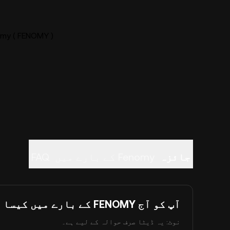
Fenomy ( FENOMY ) لائیو ق
جائزہ
Fenomy کے بارے میں
FAQ
آپ کو آج FENOMY کے بارے میں کیسا لگتا ہے؟
نوٹ: یہ ڈیٹا صرف حوالہ کے لیے ہے۔