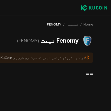
Home
/
قیمتیں
/
FENOMY
Fenomy قیمت
(FENOMY)
نوٹ: یہ کرپٹو کرنسی ابھی تک سرکاری طور پر KuCoin پر درج نہیں ہوئی ہے۔
--