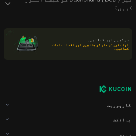
کروں؟
سیکھیں اور کمائیں۔
اپنے کرپٹو علم کو جانچیں اور نقد انعامات
کمائیں۔
کارپوریٹ
پراڈکٹ
سروس