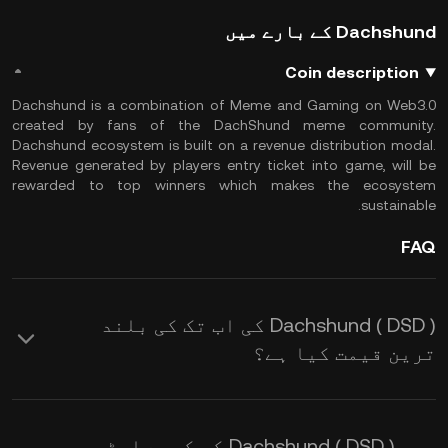
Dachshund کے بارے میں
Coin description
Dachshund is a combination of Meme and Gaming on Web3.0
created by fans of the DachShund meme community.
Dachshund ecosystem is built on a revenue distribution modal.
Revenue generated by players entry ticket into game, will be
rewarded to top winners which makes the ecosystem
sustainable.
FAQ
Dachshund ( DSD ) کی اب تک کی بلند
ترین قیمت کیا ہے؟
میں Dachshund ( DSD ) کو کیسے اسٹور