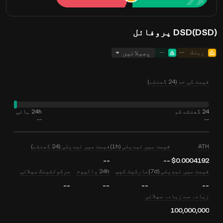
DSD(DSD) پروفائل
رینک
--
--
پھیلائیں
قیمت کی حد (24 گھنٹے)
24 گھنٹے کم
24h ہائی
--
--
ATH
قیمت میں تبدیلی (1h)
قیمت میں تبدیلی (24 گھنٹے)
--
--
$0.0004192
قیمت میں تبدیلی (7d)
مارکیٹ کیپ
24h والیوم
سرکولٹینگ سپلائی
--
--
--
--
زیادہ سے زیادہ سپلائی
100,000,000