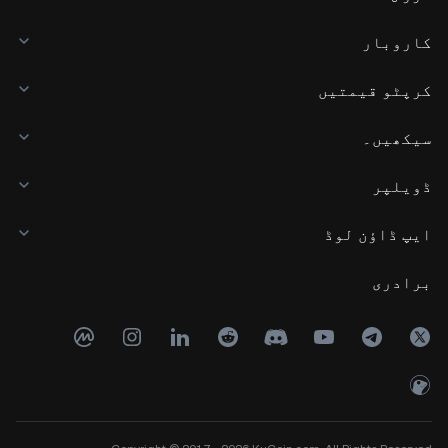
کاروبار
کرپٹو قیمتیں
سیکھیں۔
ڈویلپر
ایپ ڈاؤن لوڈ
برادری