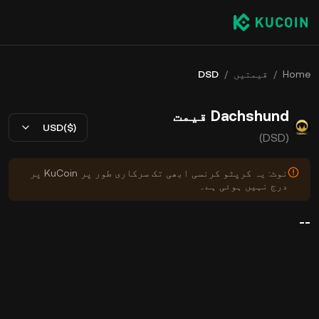
Home
/
قیمتیں
/
DSD
Dachshund قیمت
USD($)
(DSD)
نوٹ: یہ کرپٹو کرنسی ابھی تک سرکاری طور پر KuCoin پر
درج نہیں ہوئی ہے۔
--