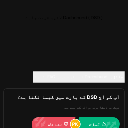
Dachshund ( DSD ) لائیو قیمت چارٹ
جائزہ
Dachshund کے بارے میں
FAQ
ٹریڈ
آپ کو آج DSD کے بارے میں کیسا لگتا ہے؟
نوٹ: یہ ڈیٹا صرف حوالہ کے لیے ہے۔
تیزی
بیریش