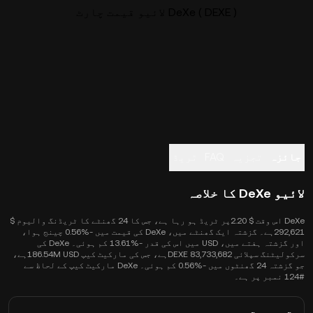
DeXe ( DEXE ) لائیو قیمت چارٹ
جائزہ
تجزیہ
FAQ
ٹریڈ
لائیو DeXe کا خلاصہ
DeXe اس وقت $ 2.20پر ٹریڈ ہو رہا ہے، جس کا 24 گھنٹے کا ٹریڈنگ والیوم $
292,621ہے۔ گزشتہ ایک گھنٹے میں، DeXe کی قیمت میں -‎0.56% چینج ہوا،
اور گزشتہ ہفتے میں، USD میں اس کی قدر -‎13.61% کم ہوئی۔ DeXe کی
سرکولیٹنگ سپلائی 83,733,682 DEXEہے، جس کی مارکیٹ کیپ 186.54M USDہے،
جو گزشتہ 24 گھنٹوں میں -‎0.56% کم ہوئی۔ DeXe مارکیٹ کیپ کے لحاظ سے
#124 نمبر پر ہے۔