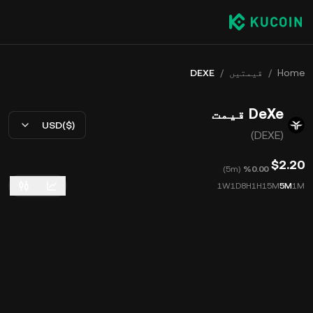
Home
/
قیمتیں
/
DEXE
DeXe قیمت
USD($)
(DEXE)
$2.20
)
5m
(
‮‭0.00‬%‬
1W
1D
8H
1H
15M
5M
1M