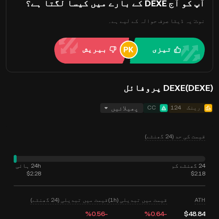
آپ کو آج DEXE کے بارے میں کیسا لگتا ہے؟
نوٹ: یہ ڈیٹا صرف حوالہ کے لیے ہے۔
تیزی
بیریش
DEXE(DEXE) پروفائل
رینک
124
CC
پھیلائیں
قیمت کی حد (24 گھنٹے)
24 گھنٹے کم
24h ہائی
$2.28
$2.18
ATH
قیمت میں تبدیلی (1h)
قیمت میں تبدیلی (24 گھنٹے)
‮-‭0.56‬%‬
‮-‭0.64‬%‬
$48.84