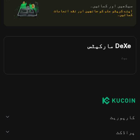
سیکھیں اور کمائیں۔
اپنے کرپٹو علم کو جانچیں اور نقد انعامات
کمائیں۔
DeXe مارکیٹس
بوٹ
کارپوریٹ
پراڈکٹ