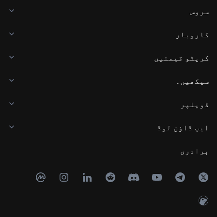
سروس
کاروبار
کرپٹو قیمتیں
سیکھیں۔
ڈویلپر
ایپ ڈاؤن لوڈ
برادری