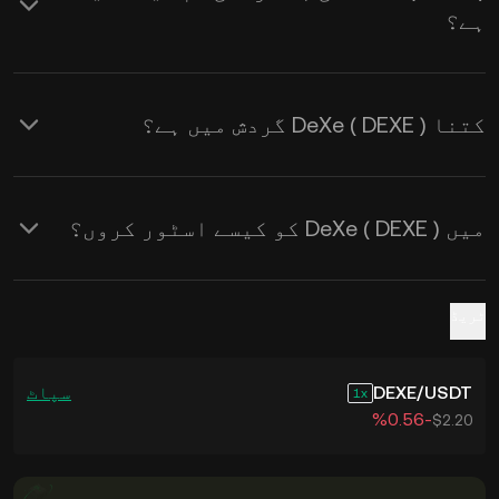
ہے؟
لیے KuCoin کیلکولیٹر استعمال
کریں۔
کتنا DeXe ( DEXE ) گردش میں ہے؟
میں DeXe ( DEXE ) کو کیسے اسٹور کروں؟
ٹریڈ
USDT
/
DEXE
سپاٹ
1
‮-‭0.56‬%‬
$2.20