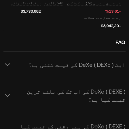
قیمت میں تبدیلی (7d)
مارکیٹ کیپ
24h والیوم
سرکولٹینگ سپلائی
83,733,682
‮-‭13.61‬%‬
زیادہ سے زیادہ سپلائی
98,942,301
FAQ
ایک DeXe ( DEXE ) کی قیمت کتنی ہے؟
KuCoin DeXe ( DEXE ) کے لیے ریئل
ٹائم USD قیمت کے اپ ڈیٹس فراہم
DeXe ( DEXE ) کی اب تک کی بلند ترین
کرتا ہے۔ اس کی قیمت طلب اور رسد کے
قیمت کیا ہے؟
ساتھ ساتھ مارکیٹ کے جذبات سے
متاثر ہوتی ہے۔
ریئل ٹائم DEXE سے
DeXe ( DEXE ) کی ہمہ وقتی کم قیمت کیا
USD ایکسچینج ریٹس
حاصل کرنے کے