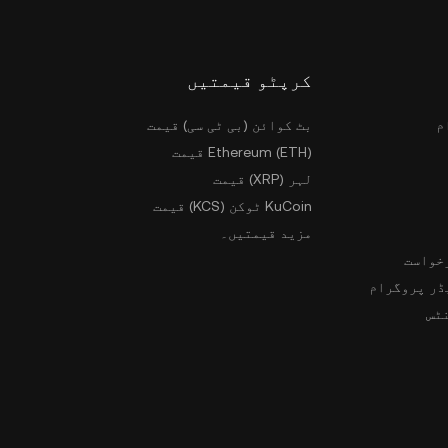
کرپٹو قیمتیں
بٹ کوائن (بی ٹی سی) قیمت
ا
Ethereum (ETH) قیمت
لہر (XRP) قیمت
KuCoin ٹوکن (KCS) قیمت
مزید قیمتیں۔