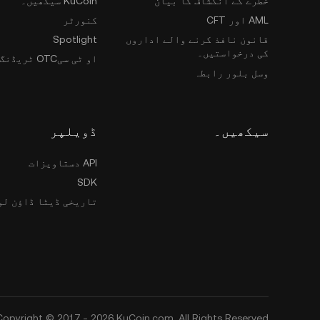
KuCoin سیکھیں۔
خطرے کے انکشاف کا بیان
کنورٹر
AML اور CFT
Spotlight
قانون نافذ کرنے والے اداروں
کی درخواستیں۔
او ٹی سیOTC ٹریڈنگ
وسل بلور رابطہ
ڈویلپر
سیکھیں۔
API دستاویزات
SDK
ڈیٹا ڈاؤن لوڈ کریں۔
Copyright © 2017 - 2026 KuCoin.com. All Rights Reserved.