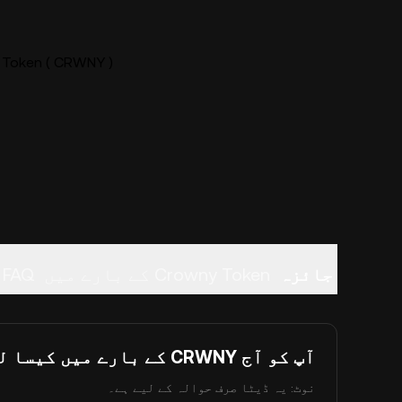
n ( CRWNY ) لائیو قیمت چارٹ
FAQ
Crowny Token کے بارے میں
جائزہ
آپ کو آج CRWNY کے بارے میں کیسا لگتا ہے؟
نوٹ: یہ ڈیٹا صرف حوالہ کے لیے ہے۔