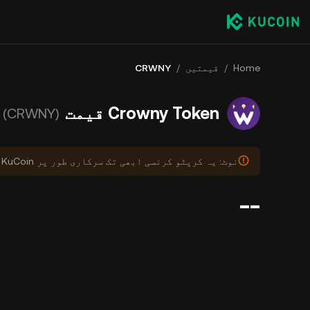
CRWNY
/
قیمتیں
/
Home
Crowny Token قیمت
(CRWNY)
نوٹ: یہ کرپٹو کرنسی ابھی تک سرکاری طور پر KuCoin پر درج نہیں ہوئی ہے۔
--