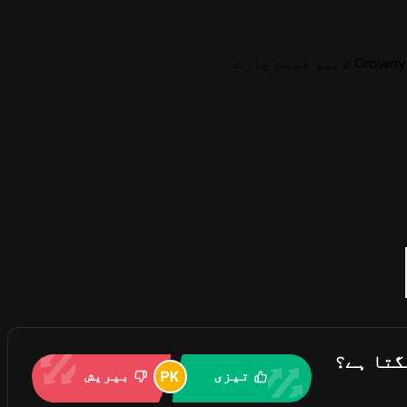
Crowny Toke
بیریش
تیزی