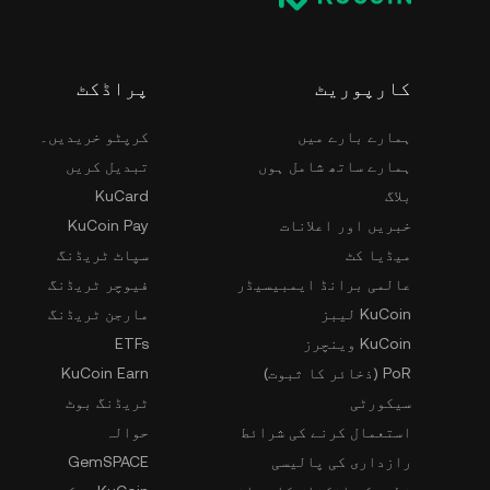
پراڈکٹ
کارپوریٹ
کرپٹو خریدیں۔
ہمارے بارے میں
تبدیل کریں
ہمارے ساتھ شامل ہوں
KuCard
بلاگ
KuCoin Pay
خبریں اور اعلانات
سپاٹ ٹریڈنگ
میڈیا کٹ
فیوچر ٹریڈنگ
عالمی برانڈ ایمبیسیڈر
مارجن ٹریڈنگ
KuCoin لیبز
ETFs
KuCoin وینچرز
KuCoin Earn
PoR (ذخائر کا ثبوت)
ٹریڈنگ بوٹ
سیکورٹی
حوالہ
استعمال کرنے کی شرائط
GemSPACE
رازداری کی پالیسی