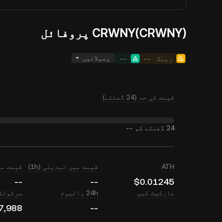
CRWNY(CRWNY) پروفائل
پھیلائیں
--
--
رینک
قیمت کی حد (24 گھنٹے)
--
24 گھنٹے کم
(24 گھنٹے)
قیمت میں تبدیلی (1h)
ATH
--
--
$0.01245
 سپلائی
24h والیوم
مارکیٹ کیپ
7,988
--