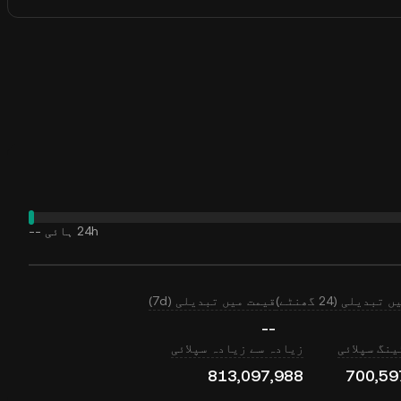
--
24h ہائی
قیمت میں تبدیلی (7d)
قیمت میں تبدیلی 
--
زیادہ سے زیادہ سپلائی
سرکولٹینگ
813,097,988
700,59