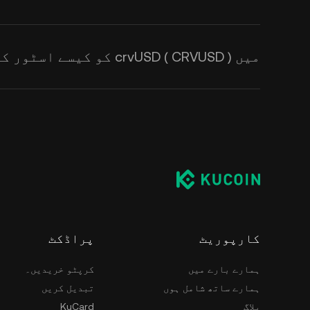
میں crvUSD ( CRVUSD ) کو کیسے اسٹور کروں؟
کارپوریٹ
پراڈکٹ
ہمارے بارے میں
کرپٹو خریدیں۔
ہمارے ساتھ شامل ہوں
تبدیل کریں
بلاگ
KuCard