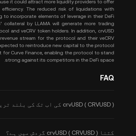
se it could attract more liquidity providers to offer
 efficiency. The reduced risk of liquidations with
to incorporate elements of leverage in their DeFi
’ collateral by LLAMA will generate more trading
ocol and veCRV token holders. In addition, crvUSD
ew revenue stream for the protocol and their veCRV
expected to reintroduce new capital to the protocol​.
t for Curve Finance, enabling the protocol to stand
strong against its competitors in the DeFi space​.
FAQ
crvUSD ( CRVUSD ) کی اب تک کی بلند ترین قیمت کیا ہے؟
کتنا crvUSD ( CRVUSD ) گردش میں ہے؟