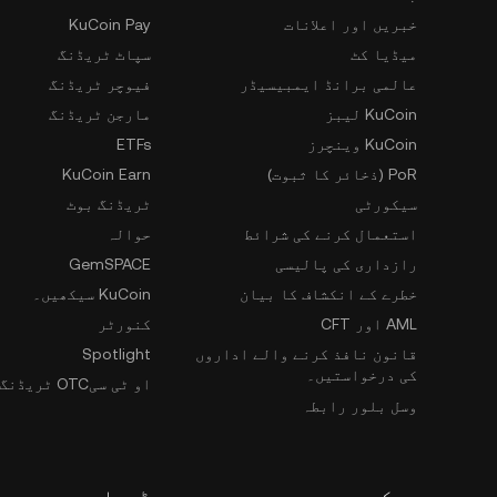
خبریں اور اعلانات
KuCoin Pay
میڈیا کٹ
سپاٹ ٹریڈنگ
عالمی برانڈ ایمبیسیڈر
فیوچر ٹریڈنگ
KuCoin لیبز
مارجن ٹریڈنگ
KuCoin وینچرز
ETFs
PoR (ذخائر کا ثبوت)
KuCoin Earn
سیکورٹی
ٹریڈنگ بوٹ
استعمال کرنے کی شرائط
حوالہ
رازداری کی پالیسی
GemSPACE
خطرے کے انکشاف کا بیان
KuCoin سیکھیں۔
AML اور CFT
کنورٹر
قانون نافذ کرنے والے اداروں
Spotlight
کی درخواستیں۔
او ٹی سیOTC ٹریڈنگ
وسل بلور رابطہ
سیکھیں۔
ڈویلپر