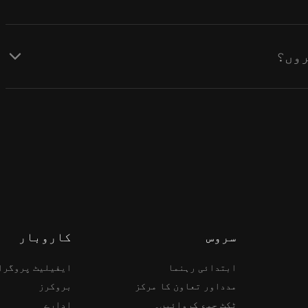
سروس
کاروبار
ابتدائی رہنما
ایفیلیٹ پروگرا
مدداور تعاون کا مرکز
بروکرز
ٹکٹ جمع کروائیں۔
ادارے