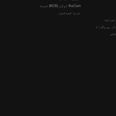
KuCoin ٹوکن (KCS) قیمت
مزید قیمتیں۔