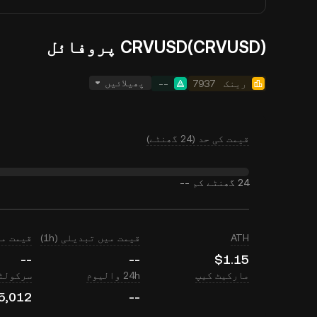
CRVUSD(CRVUSD) پروفائل
پھیلائیں
رینک
7937
--
قیمت کی حد (24 گھنٹے)
24 گھنٹے کم
--
ATH
قیمت میں تبدیلی (1h)
قیمت میں ت
--
--
$1.15
مارکیٹ کیپ
24h والیوم
سرکولٹی
5,012
--