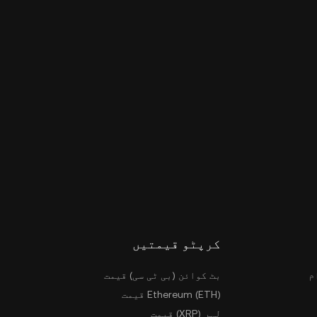
کرپٹو قیمتیں
م
بٹ کوائن (بی ٹی سی) قیمت
Ethereum (ETH) قیمت
لہر (XRP) قیمت