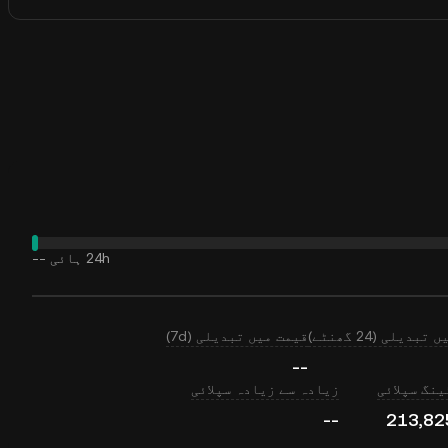
24h ہائی
--
بدیلی (24 گھنٹے)
قیمت میں تبدیلی (7d)
--
نگ سپلائی
زیادہ سے زیادہ سپلائی
--
213,82