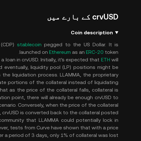
crvUSD کے بارے میں
Coin description
n (CDP)
stablecoin
pegged to the US Dollar. It is
launched on
Ethereum
as an
ERC-20
token.
a loan in crvUSD. Initially, it's expected that
ETH
will
d eventually, liquidity pool (LP) positions might be
s the liquidation process. LLAMMA, the proprietary
te portions of the collateral instead of liquidating
t as the price of the collateral falls, collateral is
idation point, there will already be enough crvUSD to
cenario. Conversely, when the price of the collateral
, crvUSD is converted back to the collateral posted​.
community that LLAMMA could potentially lock in
wever, tests from Curve have shown that with a price
 a period of 3 days, only 1% of collateral was lost​.