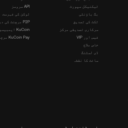
ٹیکنیکل سپورٹ
API سروسز
بگ باؤنٹی
ٹوکن کی فہرست
ٹکٹ کی تصدیق
P2P مرچنٹ کی درخواست
سرکاری تصدیقی مرکز
KuCoin ایمبیسیڈر پروگرام
فیس اور VIP
KuCoin Pay مرچنٹس
خاص علاج
ڈی لسٹنگ
سائٹ کا نقشہ
ایپ ڈاؤن لوڈ
برادری