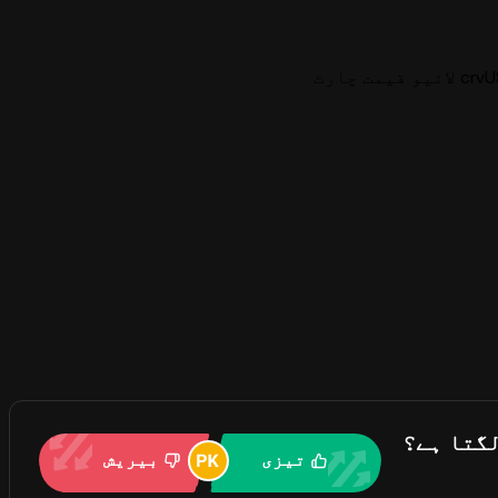
یمت چارٹ
تیزی
بیریش