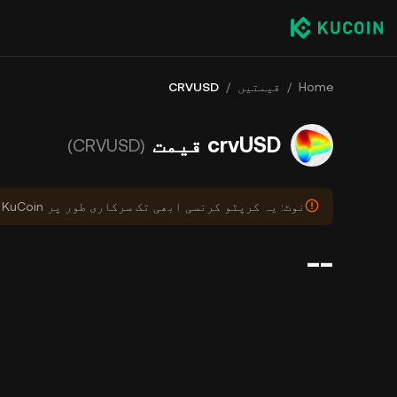
Home
/
قیمتیں
/
CRVUSD
crvUSD قیمت
(CRVUSD)
نوٹ: یہ کرپٹو کرنسی ابھی تک سرکاری طور پر KuCoin پر درج نہیں ہوئی ہے۔
--