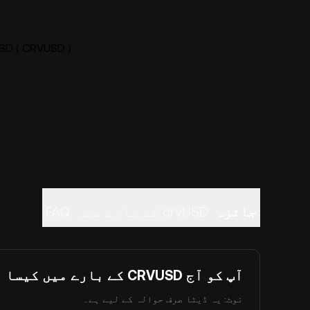
crvUSD ( CRVUSD ) لائیو ق
جائزہ
crvUSD کے بارے میں
FAQ
آپ کو آج CRVUSD کے بارے میں کیسا لگتا ہے؟
نوٹ: یہ ڈیٹا صرف حوالہ کے لیے ہے۔