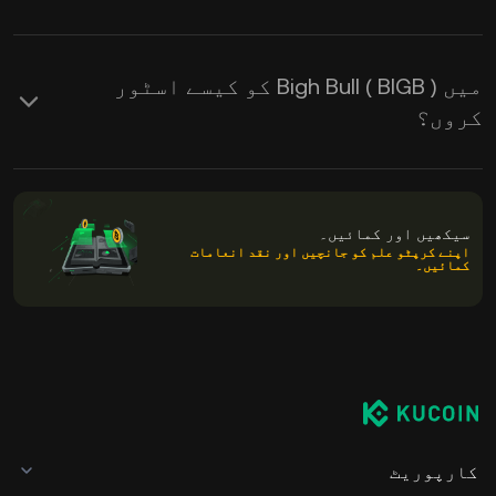
میں Bigh Bull ( BIGB ) کو کیسے اسٹور
کروں؟
سیکھیں اور کمائیں۔
اپنے کرپٹو علم کو جانچیں اور نقد انعامات
کمائیں۔
کارپوریٹ