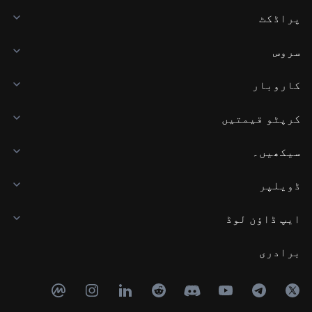
پراڈکٹ
سروس
کاروبار
کرپٹو قیمتیں
سیکھیں۔
ڈویلپر
ایپ ڈاؤن لوڈ
برادری