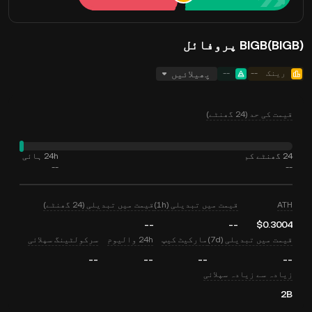
BIGB(BIGB) پروفائل
رینک
--
--
پھیلائیں
قیمت کی حد (24 گھنٹے)
24 گھنٹے کم
24h ہائی
--
--
ATH
قیمت میں تبدیلی (1h)
قیمت میں تبدیلی (24 گھنٹے)
--
--
$0.3004
قیمت میں تبدیلی (7d)
مارکیٹ کیپ
24h والیوم
سرکولٹینگ سپلائی
--
--
--
--
زیادہ سے زیادہ سپلائی
2B