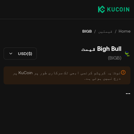
Home
/
قیمتیں
/
BIGB
Bigh Bull قیمت
USD($)
(BIGB)
نوٹ: یہ کرپٹو کرنسی ابھی تک سرکاری طور پر KuCoin پر
درج نہیں ہوئی ہے۔
--