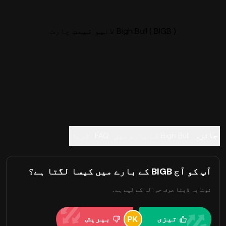
Bigh Bull ( BIGB ) لائیو قیمت چارٹ
جائزہ
Bigh Bull کے بارے میں
FAQ
ٹریڈ
آپ کو آج BIGB کے بارے میں کیسا لگتا ہے؟
نوٹ: یہ ڈیٹا صرف حوالہ کے لیے ہے۔
تیزی
بیریش