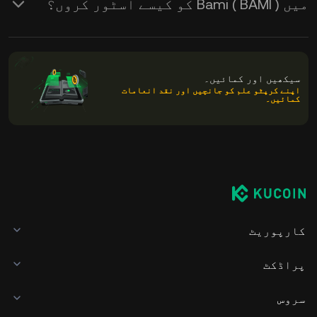
میں Bami ( BAMI ) کو کیسے اسٹور کروں؟
سیکھیں اور کمائیں۔
اپنے کرپٹو علم کو جانچیں اور نقد انعامات
کمائیں۔
کارپوریٹ
پراڈکٹ
سروس