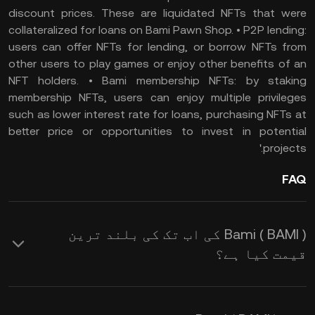
discount prices. These are liquidated NFTs that were
collateralized for loans on Bami Pawn Shop. • P2P lending:
users can offer NFTs for lending, or borrow NFTs from
other users to play games or enjoy other benefits of an
NFT holders. • Bami membership NFTs: by staking
membership NFTs, users can enjoy multiple privileges
such as lower interest rate for loans, purchasing NFTs at
better price or opportunities to invest in potential
projects.'
FAQ
Bami ( BAMI ) کی اب تک کی بلند ترین
قیمت کیا ہے؟