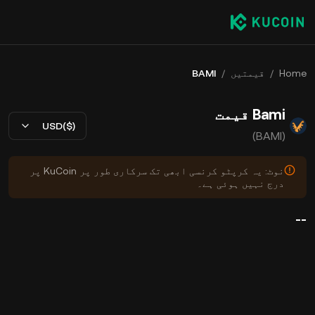
Home
/
قیمتیں
/
BAMI
Bami قیمت
USD($)
(BAMI)
نوٹ: یہ کرپٹو کرنسی ابھی تک سرکاری طور پر KuCoin پر
درج نہیں ہوئی ہے۔
--