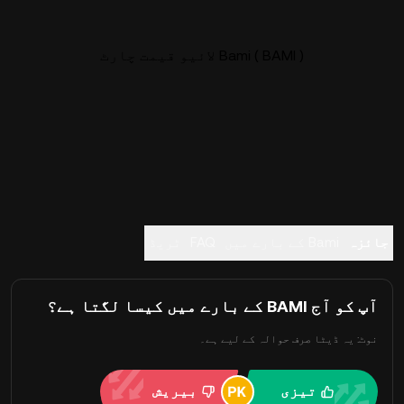
Bami ( BAMI ) لائیو قیمت چارٹ
جائزہ
Bami کے بارے میں
FAQ
ٹریڈ
آپ کو آج BAMI کے بارے میں کیسا لگتا ہے؟
نوٹ: یہ ڈیٹا صرف حوالہ کے لیے ہے۔
تیزی
بیریش