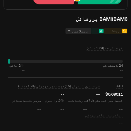
BAMI(BAMI) پروفائل
رینک
--
--
پھیلائیں
قیمت کی حد (24 گھنٹے)
24 گھنٹے کم
24h ہائی
--
--
ATH
قیمت میں تبدیلی (1h)
قیمت میں تبدیلی (24 گھنٹے)
--
--
$0.09011
قیمت میں تبدیلی (7d)
مارکیٹ کیپ
24h والیوم
سرکولٹینگ سپلائی
--
--
--
--
زیادہ سے زیادہ سپلائی
--