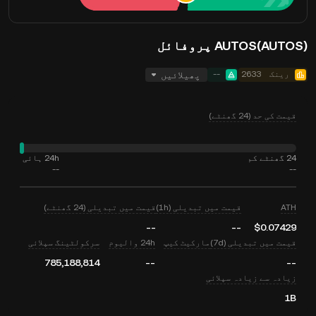
AUTOS(AUTOS) پروفائل
رینک
2633
--
پھیلائیں
قیمت کی حد (24 گھنٹے)
24 گھنٹے کم
24h ہائی
--
--
ATH
قیمت میں تبدیلی (1h)
قیمت میں تبدیلی (24 گھنٹے)
--
--
$0.07429
قیمت میں تبدیلی (7d)
مارکیٹ کیپ
24h والیوم
سرکولٹینگ سپلائی
785,188,814
--
--
زیادہ سے زیادہ سپلائی
1B