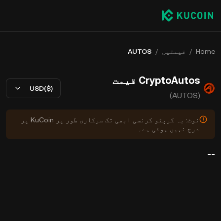
Home
/
قیمتیں
/
AUTOS
CryptoAutos قیمت
USD($)
(AUTOS)
نوٹ: یہ کرپٹو کرنسی ابھی تک سرکاری طور پر KuCoin پر
درج نہیں ہوئی ہے۔
--