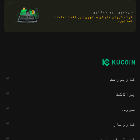
سیکھیں اور کمائیں۔
اپنے کرپٹو علم کو جانچیں اور نقد انعامات
کمائیں۔
کارپوریٹ
پراڈکٹ
سروس
کاروبار
کرپٹو قیمتیں