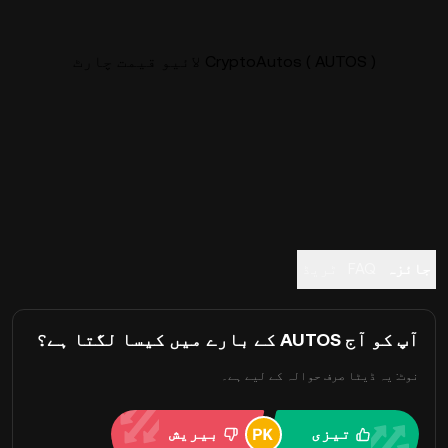
CryptoAutos ( AUTOS ) لائیو قیمت چارٹ
جائزہ
FAQ
ٹریڈ
آپ کو آج AUTOS کے بارے میں کیسا لگتا ہے؟
نوٹ: یہ ڈیٹا صرف حوالہ کے لیے ہے۔
تیزی
بیریش