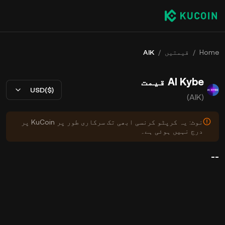
Home
/
قیمتیں
/
AIK
AI Kybe قیمت
USD($)
(AIK)
نوٹ: یہ کرپٹو کرنسی ابھی تک سرکاری طور پر KuCoin پر
درج نہیں ہوئی ہے۔
--