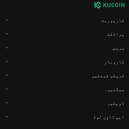
کارپوریٹ
پراڈکٹ
سروس
کاروبار
کرپٹو قیمتیں
سیکھیں۔
ڈویلپر
ایپ ڈاؤن لوڈ