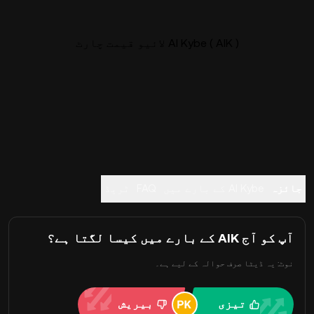
AI Kybe ( AIK ) لائیو قیمت چارٹ
جائزہ
AI Kybe کے بارے میں
FAQ
ٹریڈ
آپ کو آج AIK کے بارے میں کیسا لگتا ہے؟
نوٹ: یہ ڈیٹا صرف حوالہ کے لیے ہے۔
تیزی
بیریش