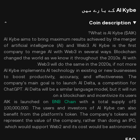
AI Kybe کے بارے میں
Coin description
What is AI Kybe ($AIK)?
AI Kybe aims to bring maximum results achieved by the merger
of artificial intelligence (AI) and Web3. AI Kybe is the first
company to merge AI with Web3 in several ways. Blockchain
changed the world as we know it throughout the 2010s. AI with
Web3 will do the same in the 2020s, if not more.
AI Kybe implements AI technology in existing or new businesses
to boost productivity, accuracy, and effectiveness. The
company's main goal is to launch AI Delta, a competition for
ChatGPT. AI Delta will be a similar language model, but it will run
on a blockchain and incentivize its users.
BNB Chain
with a total supply of
$AIK is launched on
100,000,000. The users and investors of AI Kybe can also
benefit from the platform’s token. The company’s tokens will
represent the value of the company, rather than doing an IPO,
which would support Web2 and its cost would be astronomical.
FAQ