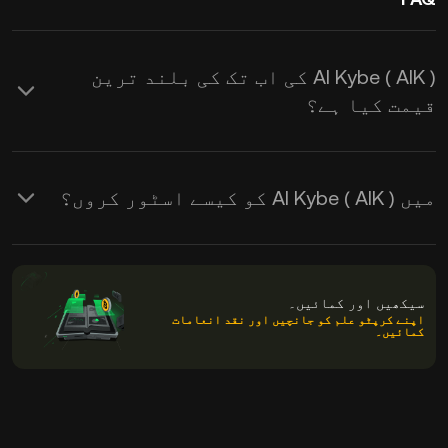
AI Kybe ( AIK ) کی اب تک کی بلند ترین
قیمت کیا ہے؟
میں AI Kybe ( AIK ) کو کیسے اسٹور کروں؟
سیکھیں اور کمائیں۔
اپنے کرپٹو علم کو جانچیں اور نقد انعامات
کمائیں۔