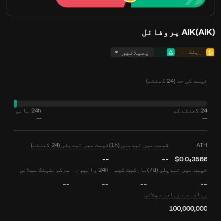
AIK(AIK) پروفائل
رینک
--
--
پھیلائیں
قیمت کی حد (24 گھنٹے)
24 گھنٹے کم
24h ہائی
--
--
ATH
قیمت میں تبدیلی (1h)
قیمت میں تبدیلی (24 گھنٹے)
--
--
$0.0₄3566
قیمت میں تبدیلی (7d)
مارکیٹ کیپ
24h والیوم
سرکولٹینگ سپلائی
--
--
--
--
زیادہ سے زیادہ سپلائی
100,000,000