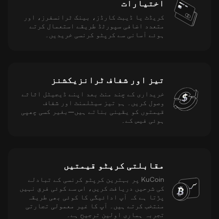
اختیارات
کریڈٹ یا ڈیبٹ کارڈز، بینک ٹرانسفرز، اور
متعدد اضافی سپورٹڈ طریقے استعمال کرتے
ہوئے آسانی سے کرپٹو کرنسی خریدیں۔
تیز اور شفاف ٹرانزیکشنز
خریداری کے چند منٹ بعد اپنے ڈیجیٹل اثاثے
وصول کریں۔ ہم تیز سیٹلمنٹ اور شفاف
قیمتوں کو یقینی بناتے ہیں—بغیر کسی چھپی
ہوئی فیس کے۔
مقابلتی کرپٹو قیمتیں
KuCoin پر بہترین کرپٹو کرنسی کے تبادلے
کی شرحیں دریافت کریں، اس سے کوئی فرق نہیں
پڑتا ہے کہ آپ ادائیگی کا کوئی بھی طریقہ
منتخب کرتے ہیں۔ آپ کا غیر معمولی تجارتی
تجربہ ہماری اولین ترجیح ہے۔