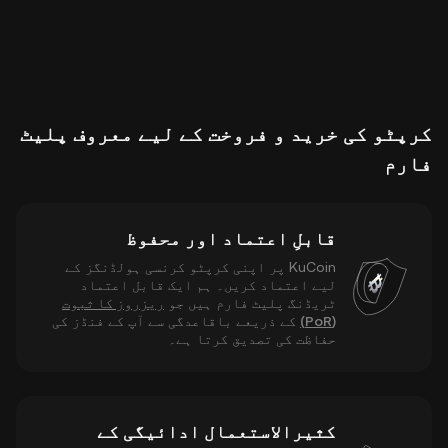
کرپٹو کی خرید و فروخت کے لیے معروف پلیٹ
فارم
قابلِ اعتماد اور محفوظ
KuCoin پر اپنی کرپٹو کرنسی ہولڈنگز کے
لیے اعتماد کریں۔ ہم ایک قابل اعتماد
ٹریڈنگ پلیٹ فارم ہیں جو
ریزروز کا ثبوت
(PoR)
کے ذریعے باقاعدگی سے آپ کے فنڈز کی
حفاظت کی تصدیق کرتا ہے۔
کثیرالاستعمال ادائیگی کے