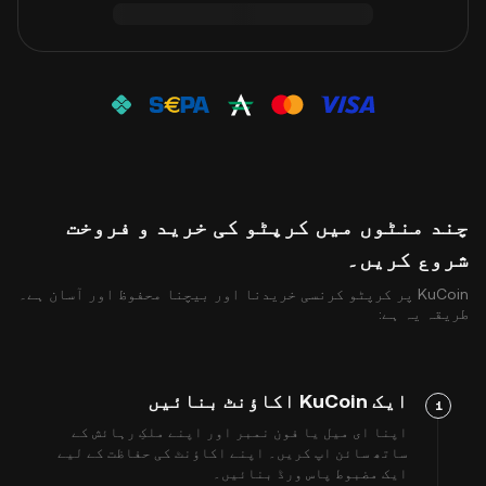
چند منٹوں میں کرپٹو کی خرید و فروخت
شروع کریں۔
KuCoin پر کرپٹو کرنسی خریدنا اور بیچنا محفوظ اور آسان ہے۔
طریقہ یہ ہے:
ایک KuCoin اکاؤنٹ بنائیں
1
اپنا ای میل یا فون نمبر اور اپنے ملکِ رہائش کے
ساتھ سائن اپ کریں۔ اپنے اکاؤنٹ کی حفاظت کے لیے
ایک مضبوط پاس ورڈ بنائیں۔