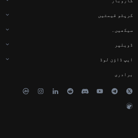
کاروبار
کرپٹو قیمتیں
سیکھیں۔
ڈویلپر
ایپ ڈاؤن لوڈ
برادری
Copyright © 2017 - 2026 KuCoin.com. All Rights Reserved.
24h
والیوم
USDT
0