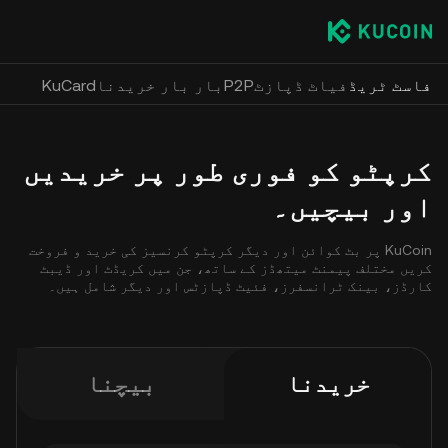
فاسٹ ٹریڈ
فیاٹ ڈپازٹ
P2P
بار بار خریدنا
KuCard
کرپٹو کو فوری طور پر خریدیں
اور بیچیں۔
KuCoin پر بٹ کوائن اور دیگر کرپٹو کرنسیز کی خرید و فروخت
کریں مختلف پیمنٹ میتھڈز کے ساتھ، جن میں کریڈٹ اور ڈیبٹ
کارڈز، بینک ٹرانسفرز، فئیٹ ڈپازٹس اور دیگر شامل ہیں۔
خریدنا
بیچنا