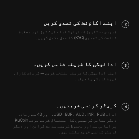
اپنے اکاؤنٹ کی تصدق کریں
2
ضروری دستاویزات اپلوڈ کرکے ایک تیز اور محفوظ
شناخت کی تصدیق (KYC) کا عمل مکمل کریں۔
ادائیگی کا طریقہ شامل کریں۔
3
اپنا ادائیگی کا طریقہ منتخب کریں — کریڈٹ کارڈ،
ڈیبٹ کارڈ، یا دیگر۔
کرپٹو کرنسی خریدیں۔
4
اب آپ USD، EUR، AUD، INR، RUB، اور 48 سے زیادہ
دیگر مقامی کرنسیوں کا استعمال کرتے ہوئے KuCoin
پر آسانی سے اور محفوظ طریقے سے بٹ کوائن اور دیگر
کرپٹو کرنسی خرید سکتے ہیں۔