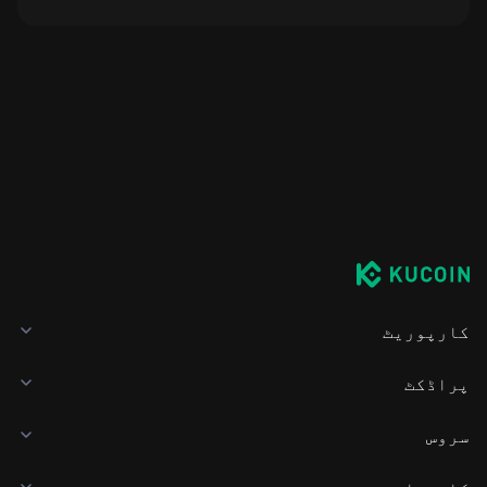
کارپوریٹ
پراڈکٹ
سروس