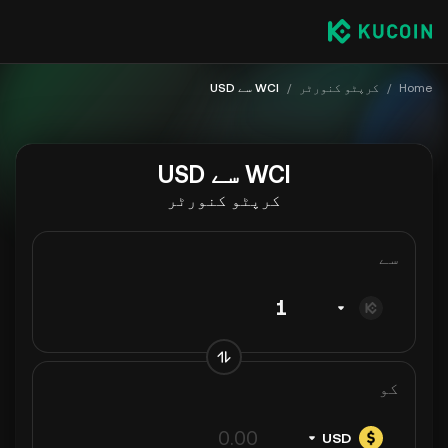
Home
/
کرپٹو کنورٹر
/
WCI سے USD
WCI سے USD
کرپٹو کنورٹر
سے
کو
USD