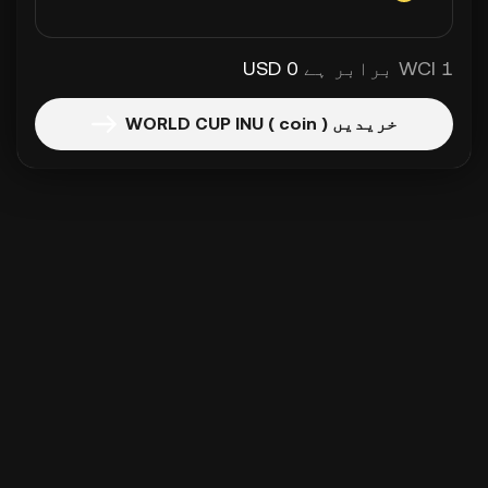
1 WCI برابر ہے
0 USD
خریدیں WORLD CUP INU ( coin )