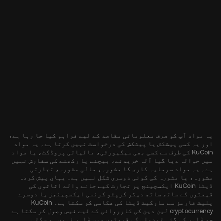
یہ مواد آپ کو صرف معلوماتی مقاصد کے لیے فراہم کیا جا رہا ہے،
اور یہ کسی پیشکش یا پیشکش کی درخواست نہیں کرتا ہے۔ یہ مواد
KuCoin کی طرف سے کسی بھی سیکیورٹی، مالیاتی پروڈکٹ، یا مواد
میں حوالہ دیا گیا آلہ خریدنے، بیچنے یا رکھنے کی سفارش نہیں
ہے۔ یہ مواد سرمایہ کاری کا مشورہ، مالی مشورہ، تجارتی
مشورہ، یا مشورہ کی کوئی دوسری شکل نہیں ہے۔ یہاں پیش کردہ
ڈیٹا KuCoin ایکسچینج پر تجارت کیے جانے والے اثاثوں کی
قیمتوں کے ساتھ ساتھ دیگر کرپٹو کرنسی ایکسچینجز یا دوسرے
پلیٹ فارمز سے مارکیٹ ڈیٹا کی عکاسی کر سکتا ہے۔ KuCoin
cryptocurrency لین دین کی کارروائی کے لیے فیس وصول کر سکتا ہے
جو ظاہر کی گئی تبدیلی کی قیمتوں میں ظاہر نہیں ہو سکتی۔