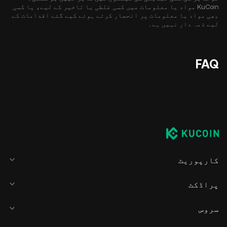
KuCoin مواد یا معلومات میں کسی غلطی یا تاخیر کے لیے، یا کسی
بھی مواد یا معلومات پر انحصار کرتے ہوئے کیے گئے اقدامات کے
لیے ذمہ دار نہیں ہے۔
FAQ
کارپوریٹ
پراڈکٹ
سروس