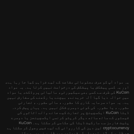
یہ مواد آپ کو صرف معلوماتی مقاصد کے لیے فراہم کیا جا رہا ہے،
اور یہ کسی پیشکش یا پیشکش کی درخواست نہیں کرتا ہے۔ یہ مواد
KuCoin کی طرف سے کسی بھی سیکیورٹی، مالیاتی پروڈکٹ، یا مواد
میں حوالہ دیا گیا آلہ خریدنے، بیچنے یا رکھنے کی سفارش نہیں
ہے۔ یہ مواد سرمایہ کاری کا مشورہ، مالی مشورہ، تجارتی
مشورہ، یا مشورہ کی کوئی دوسری شکل نہیں ہے۔ یہاں پیش کردہ
ڈیٹا KuCoin ایکسچینج پر تجارت کیے جانے والے اثاثوں کی
قیمتوں کے ساتھ ساتھ دیگر کرپٹو کرنسی ایکسچینجز یا دوسرے
پلیٹ فارمز سے مارکیٹ ڈیٹا کی عکاسی کر سکتا ہے۔ KuCoin
cryptocurrency لین دین کی کارروائی کے لیے فیس وصول کر سکتا ہے
جو ظاہر کی گئی تبدیلی کی قیمتوں میں ظاہر نہیں ہو سکتی۔