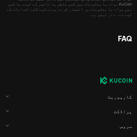
KuCoin مواد یا معلومات میں کسی غلطی یا تاخیر کے لیے، یا کسی
بھی مواد یا معلومات پر انحصار کرتے ہوئے کیے گئے اقدامات کے
لیے ذمہ دار نہیں ہے۔
FAQ
کارپوریٹ
پراڈکٹ
سروس