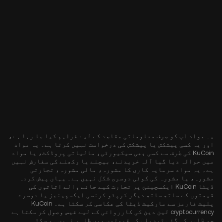
یہ مواد آپ کو صرف معلوماتی مقاصد کے لیے فراہم کیا جا رہا ہے،
اور یہ کسی پیشکش یا پیشکش کی درخواست نہیں کرتا ہے۔ یہ مواد
KuCoin کی طرف سے کسی بھی سیکیورٹی، مالیاتی پروڈکٹ، یا مواد
میں حوالہ دیا گیا آلہ خریدنے، بیچنے یا رکھنے کی سفارش نہیں
ہے۔ یہ مواد سرمایہ کاری کا مشورہ، مالی مشورہ، تجارتی
مشورہ، یا مشورہ کی کوئی دوسری شکل نہیں ہے۔ یہاں پیش کردہ
ڈیٹا KuCoin ایکسچینج پر تجارت کیے جانے والے اثاثوں کی
قیمتوں کے ساتھ ساتھ دیگر کرپٹو کرنسی ایکسچینجز یا دوسرے
پلیٹ فارمز سے مارکیٹ ڈیٹا کی عکاسی کر سکتا ہے۔ KuCoin
cryptocurrency لین دین کی کارروائی کے لیے فیس وصول کر سکتا ہے
جو ظاہر کی گئی تبدیلی کی قیمتوں میں ظاہر نہیں ہو سکتی۔