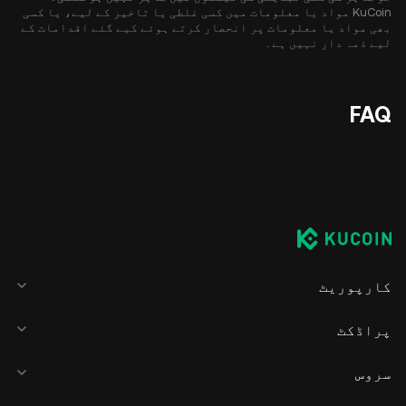
KuCoin مواد یا معلومات میں کسی غلطی یا تاخیر کے لیے، یا کسی
بھی مواد یا معلومات پر انحصار کرتے ہوئے کیے گئے اقدامات کے
لیے ذمہ دار نہیں ہے۔
FAQ
کارپوریٹ
پراڈکٹ
سروس