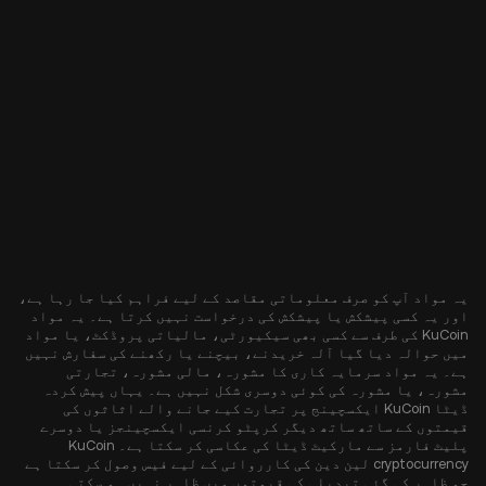
یہ مواد آپ کو صرف معلوماتی مقاصد کے لیے فراہم کیا جا رہا ہے،
اور یہ کسی پیشکش یا پیشکش کی درخواست نہیں کرتا ہے۔ یہ مواد
KuCoin کی طرف سے کسی بھی سیکیورٹی، مالیاتی پروڈکٹ، یا مواد
میں حوالہ دیا گیا آلہ خریدنے، بیچنے یا رکھنے کی سفارش نہیں
ہے۔ یہ مواد سرمایہ کاری کا مشورہ، مالی مشورہ، تجارتی
مشورہ، یا مشورہ کی کوئی دوسری شکل نہیں ہے۔ یہاں پیش کردہ
ڈیٹا KuCoin ایکسچینج پر تجارت کیے جانے والے اثاثوں کی
قیمتوں کے ساتھ ساتھ دیگر کرپٹو کرنسی ایکسچینجز یا دوسرے
پلیٹ فارمز سے مارکیٹ ڈیٹا کی عکاسی کر سکتا ہے۔ KuCoin
cryptocurrency لین دین کی کارروائی کے لیے فیس وصول کر سکتا ہے
جو ظاہر کی گئی تبدیلی کی قیمتوں میں ظاہر نہیں ہو سکتی۔