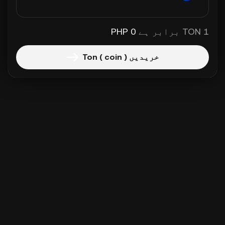
1 TON برابر ہے
0 PHP
خریدیں Ton ( coin )