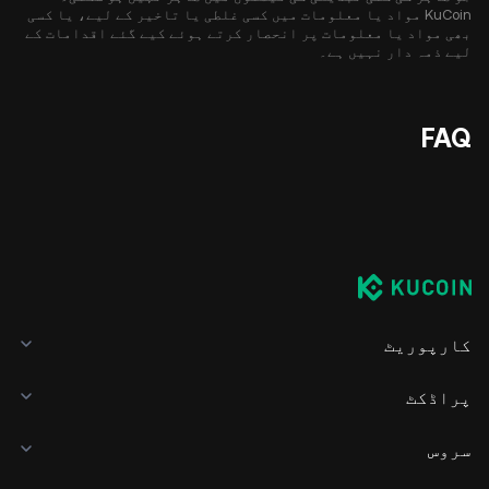
KuCoin مواد یا معلومات میں کسی غلطی یا تاخیر کے لیے، یا کسی
بھی مواد یا معلومات پر انحصار کرتے ہوئے کیے گئے اقدامات کے
لیے ذمہ دار نہیں ہے۔
FAQ
کارپوریٹ
پراڈکٹ
سروس