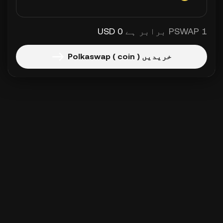
1 PSWAP برابر ہے
0 USD
خریدیں Polkaswap ( coin )