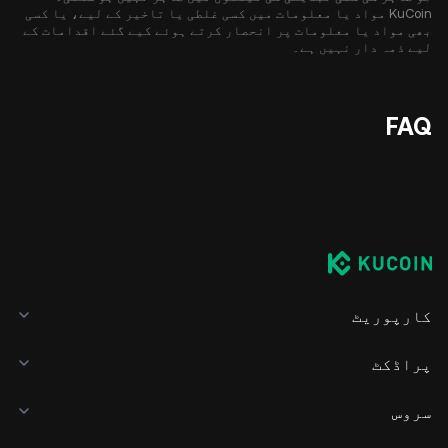
KuCoin مواد یا معلومات میں کسی غلطی یا تاخیر کے لیے، یا کسی
بھی مواد یا معلومات پر انحصار کرتے ہوئے کیے گئے اقدامات کے
لیے ذمہ دار نہیں ہے۔
FAQ
کارپوریٹ
پراڈکٹ
سروس