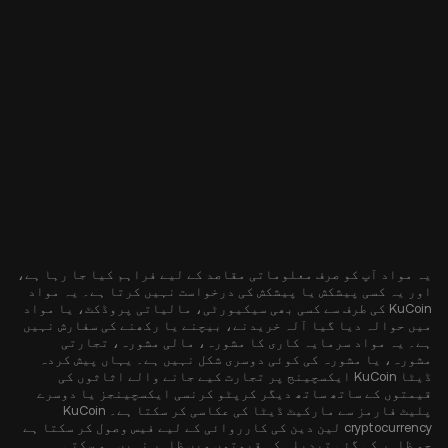
یہ مواد آپ کو صرف معلوماتی مقاصد کے لیے فراہم کیا جا رہا ہے،
اور یہ کسی پیشکش یا پیشکش کی درخواست نہیں کرتا ہے۔ یہ مواد
KuCoin کی طرف سے کسی بھی سیکیورٹی، مالیاتی پروڈکٹ، یا مواد
میں حوالہ دیا گیا آلہ خریدنے، بیچنے یا رکھنے کی سفارش نہیں
ہے۔ یہ مواد سرمایہ کاری کا مشورہ، مالی مشورہ، تجارتی
مشورہ، یا مشورہ کی کوئی دوسری شکل نہیں ہے۔ یہاں پیش کردہ
ڈیٹا KuCoin ایکسچینج پر تجارت کیے جانے والے اثاثوں کی
قیمتوں کے ساتھ ساتھ دیگر کرپٹو کرنسی ایکسچینجز یا دوسرے
پلیٹ فارمز سے مارکیٹ ڈیٹا کی عکاسی کر سکتا ہے۔ KuCoin
cryptocurrency لین دین کی کارروائی کے لیے فیس وصول کر سکتا ہے
جو ظاہر کی گئی تبدیلی کی قیمتوں میں ظاہر نہیں ہو سکتی۔