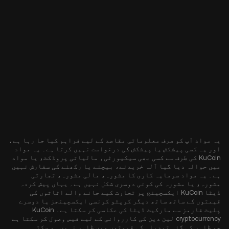
یہ مواد آپ کو صرف معلوماتی مقاصد کے لیے فراہم کیا جا رہا ہے،
اور یہ کسی پیشکش یا پیشکش کی درخواست نہیں کرتا ہے۔ یہ مواد
KuCoin کی طرف سے کسی بھی سیکیورٹی، مالیاتی پروڈکٹ، یا مواد
میں حوالہ دیا گیا آلہ خریدنے، بیچنے یا رکھنے کی سفارش نہیں
ہے۔ یہ مواد سرمایہ کاری کا مشورہ، مالی مشورہ، تجارتی
مشورہ، یا مشورہ کی کوئی دوسری شکل نہیں ہے۔ یہاں پیش کردہ
ڈیٹا KuCoin ایکسچینج پر تجارت کیے جانے والے اثاثوں کی
قیمتوں کے ساتھ ساتھ دیگر کرپٹو کرنسی ایکسچینجز یا دوسرے
پلیٹ فارمز سے مارکیٹ ڈیٹا کی عکاسی کر سکتا ہے۔ KuCoin
cryptocurrency لین دین کی کارروائی کے لیے فیس وصول کر سکتا ہے
جو ظاہر کی گئی تبدیلی کی قیمتوں میں ظاہر نہیں ہو سکتی۔