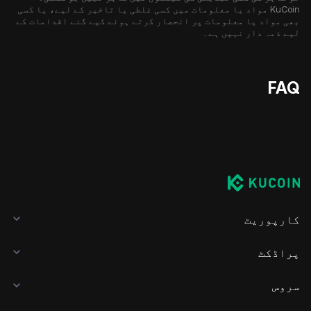
KuCoin مواد یا معلومات میں کسی غلطی یا تاخیر کے لیے، یا کسی
بھی مواد یا معلومات پر انحصار کرتے ہوئے کیے گئے اقدامات کے
لیے ذمہ دار نہیں ہے۔
FAQ
کارپوریٹ
پراڈکٹ
سروس