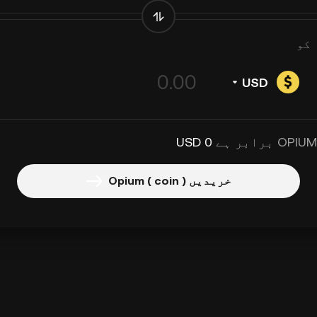
کو
USD
0 USD
خریدیں Opium ( coin )