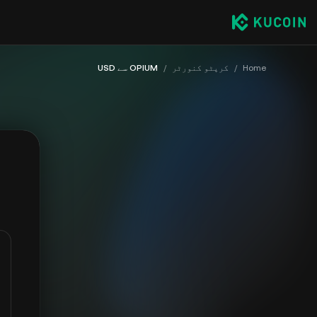
Home
/
کرپٹو کنورٹر
/
OPIUM سے USD