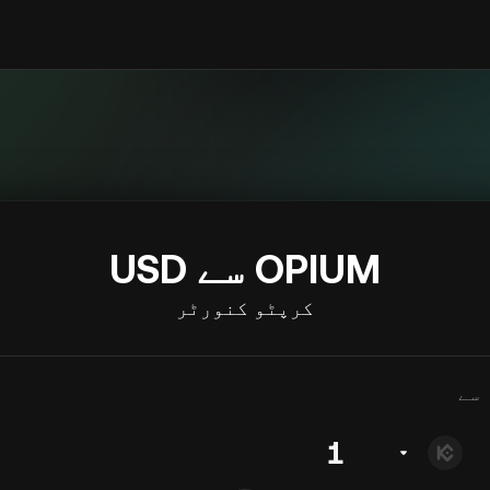
OPIUM سے USD
کرپٹو کنورٹر
سے