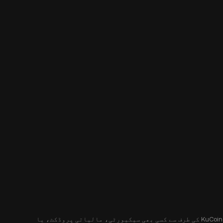
یہ مواد آپ کو صرف معلوماتی مقاصد کے لیے فراہم کیا جا رہا ہے، اور یہ کسی پیشکش یا پیشکش کی درخواست نہیں کرتا ہے۔ یہ مواد KuCoin کی طرف سے کسی بھی سیکیورٹی، مالیاتی پروڈکٹ، یا