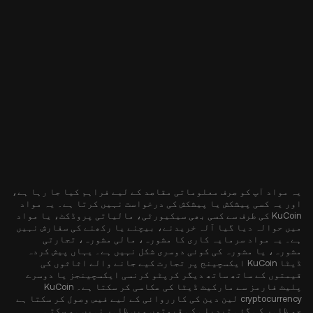
یہ مواد آپ کو صرف معلوماتی مقاصد کے لیے فراہم کیا جا رہا ہے،
اور یہ کسی پیشکش یا پیشکش کی درخواست نہیں کرتا ہے۔ یہ مواد
KuCoin کی طرف سے کسی بھی سیکیورٹی، مالیاتی پروڈکٹ، یا مواد
میں حوالہ دیا گیا آلہ خریدنے، بیچنے یا رکھنے کی سفارش نہیں
ہے۔ یہ مواد سرمایہ کاری کا مشورہ، مالی مشورہ، تجارتی
مشورہ، یا مشورہ کی کوئی دوسری شکل نہیں ہے۔ یہاں پیش کردہ
ڈیٹا KuCoin ایکسچینج پر تجارت کیے جانے والے اثاثوں کی
قیمتوں کے ساتھ ساتھ دیگر کرپٹو کرنسی ایکسچینجز یا دوسرے
پلیٹ فارمز سے مارکیٹ ڈیٹا کی عکاسی کر سکتا ہے۔ KuCoin
cryptocurrency لین دین کی کارروائی کے لیے فیس وصول کر سکتا ہے
جو ظاہر کی گئی تبدیلی کی قیمتوں میں ظاہر نہیں ہو سکتی۔