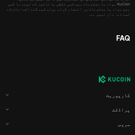
KuCoin مواد یا معلومات میں کسی غلطی یا تاخیر کے لیے، یا کسی
بھی مواد یا معلومات پر انحصار کرتے ہوئے کیے گئے اقدامات کے
لیے ذمہ دار نہیں ہے۔
FAQ
کارپوریٹ
پراڈکٹ
سروس