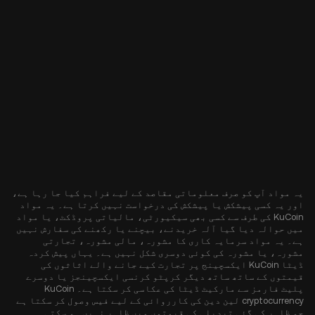
یہ مواد آپ کو صرف معلوماتی مقاصد کے لیے فراہم کیا جا رہا ہے،
اور یہ کسی پیشکش یا پیشکش کی درخواست نہیں کرتا ہے۔ یہ مواد
KuCoin کی طرف سے کسی بھی سیکیورٹی، مالیاتی پروڈکٹ، یا مواد
میں حوالہ دیا گیا آلہ خریدنے، بیچنے یا رکھنے کی سفارش نہیں
ہے۔ یہ مواد سرمایہ کاری کا مشورہ، مالی مشورہ، تجارتی
مشورہ، یا مشورہ کی کوئی دوسری شکل نہیں ہے۔ یہاں پیش کردہ
ڈیٹا KuCoin ایکسچینج پر تجارت کیے جانے والے اثاثوں کی
قیمتوں کے ساتھ ساتھ دیگر کرپٹو کرنسی ایکسچینجز یا دوسرے
پلیٹ فارمز سے مارکیٹ ڈیٹا کی عکاسی کر سکتا ہے۔ KuCoin
cryptocurrency لین دین کی کارروائی کے لیے فیس وصول کر سکتا ہے
جو ظاہر کی گئی تبدیلی کی قیمتوں میں ظاہر نہیں ہو سکتی۔