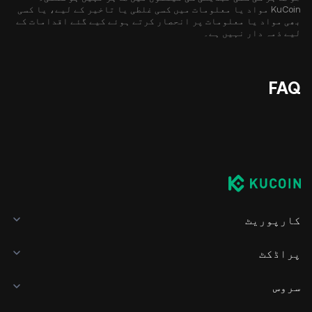
KuCoin مواد یا معلومات میں کسی غلطی یا تاخیر کے لیے، یا کسی
بھی مواد یا معلومات پر انحصار کرتے ہوئے کیے گئے اقدامات کے
لیے ذمہ دار نہیں ہے۔
FAQ
کارپوریٹ
پراڈکٹ
سروس