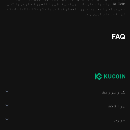
KuCoin مواد یا معلومات میں کسی غلطی یا تاخیر کے لیے، یا کسی
بھی مواد یا معلومات پر انحصار کرتے ہوئے کیے گئے اقدامات کے
لیے ذمہ دار نہیں ہے۔
FAQ
کارپوریٹ
پراڈکٹ
سروس