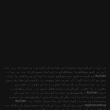
یہ مواد آپ کو صرف معلوماتی مقاصد کے لیے فراہم کیا جا رہا ہے،
اور یہ کسی پیشکش یا پیشکش کی درخواست نہیں کرتا ہے۔ یہ مواد
KuCoin کی طرف سے کسی بھی سیکیورٹی، مالیاتی پروڈکٹ، یا مواد
میں حوالہ دیا گیا آلہ خریدنے، بیچنے یا رکھنے کی سفارش نہیں
ہے۔ یہ مواد سرمایہ کاری کا مشورہ، مالی مشورہ، تجارتی
مشورہ، یا مشورہ کی کوئی دوسری شکل نہیں ہے۔ یہاں پیش کردہ
ڈیٹا KuCoin ایکسچینج پر تجارت کیے جانے والے اثاثوں کی
قیمتوں کے ساتھ ساتھ دیگر کرپٹو کرنسی ایکسچینجز یا دوسرے
پلیٹ فارمز سے مارکیٹ ڈیٹا کی عکاسی کر سکتا ہے۔ KuCoin
cryptocurrency لین دین کی کارروائی کے لیے فیس وصول کر سکتا ہے
جو ظاہر کی گئی تبدیلی کی قیمتوں میں ظاہر نہیں ہو سکتی۔