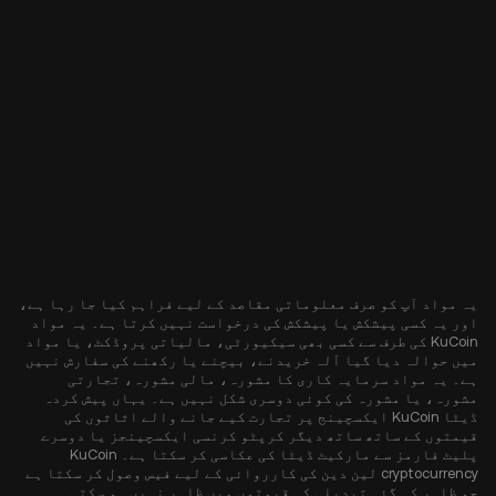
یہ مواد آپ کو صرف معلوماتی مقاصد کے لیے فراہم کیا جا رہا ہے،
اور یہ کسی پیشکش یا پیشکش کی درخواست نہیں کرتا ہے۔ یہ مواد
KuCoin کی طرف سے کسی بھی سیکیورٹی، مالیاتی پروڈکٹ، یا مواد
میں حوالہ دیا گیا آلہ خریدنے، بیچنے یا رکھنے کی سفارش نہیں
ہے۔ یہ مواد سرمایہ کاری کا مشورہ، مالی مشورہ، تجارتی
مشورہ، یا مشورہ کی کوئی دوسری شکل نہیں ہے۔ یہاں پیش کردہ
ڈیٹا KuCoin ایکسچینج پر تجارت کیے جانے والے اثاثوں کی
قیمتوں کے ساتھ ساتھ دیگر کرپٹو کرنسی ایکسچینجز یا دوسرے
پلیٹ فارمز سے مارکیٹ ڈیٹا کی عکاسی کر سکتا ہے۔ KuCoin
cryptocurrency لین دین کی کارروائی کے لیے فیس وصول کر سکتا ہے
جو ظاہر کی گئی تبدیلی کی قیمتوں میں ظاہر نہیں ہو سکتی۔