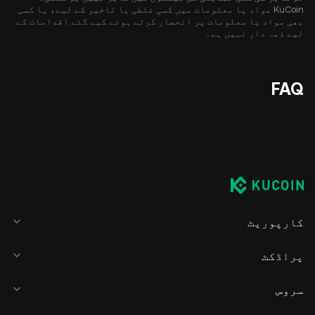
KuCoin مواد یا معلومات میں کسی غلطی یا تاخیر کے لیے، یا کسی
بھی مواد یا معلومات پر انحصار کرتے ہوئے کیے گئے اقدامات کے
لیے ذمہ دار نہیں ہے۔
FAQ
کارپوریٹ
پراڈکٹ
سروس