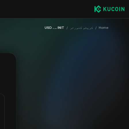
Home
/
کرپٹو کنورٹر
/
INIT سے USD