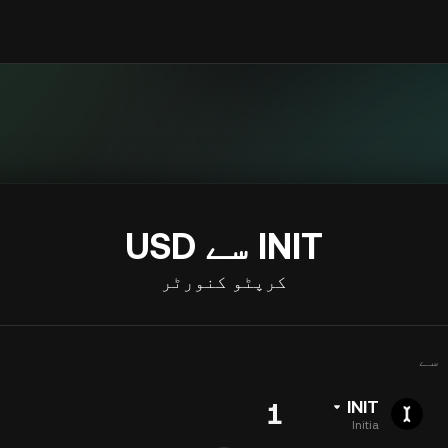
INIT سے USD
کرپٹو کنورٹر
سے
INIT
Initia