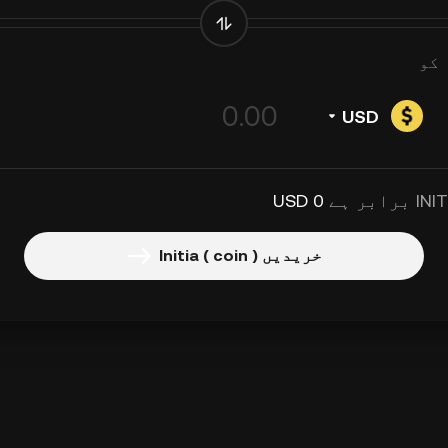
کو
USD
0 USD
خریدیں Initia ( coin )