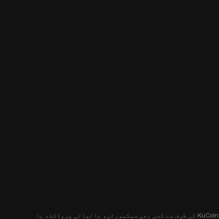
یہ مواد آپ کو صرف معلوماتی مقاصد کے لیے فراہم کیا جا رہا ہے، اور یہ کسی پیشکش یا پیشکش کی درخواست نہیں کرتا ہے۔ یہ مواد KuCoin کی طرف سے کسی بھی سیکیورٹی، مالیاتی پروڈکٹ، یا