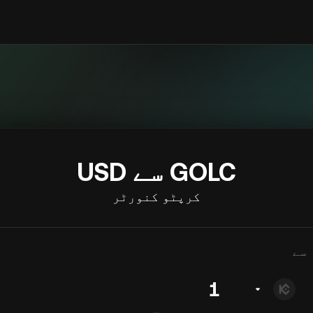
GOLC سے USD
کرپٹو کنورٹر
سے