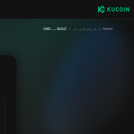
Home
/
کرپٹو کنورٹر
/
GOLC سے USD