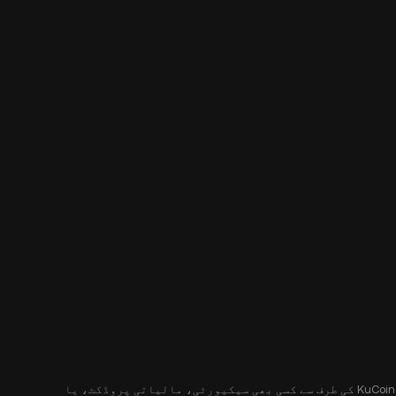
یہ مواد آپ کو صرف معلوماتی مقاصد کے لیے فراہم کیا جا رہا ہے، اور یہ کسی پیشکش یا پیشکش کی درخواست نہیں کرتا ہے۔ یہ مواد KuCoin کی طرف سے کسی بھی سیکیورٹی، مالیاتی پروڈکٹ، یا