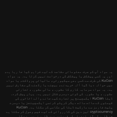
یہ مواد آپ کو صرف معلوماتی مقاصد کے لیے فراہم کیا جا رہا ہے،
اور یہ کسی پیشکش یا پیشکش کی درخواست نہیں کرتا ہے۔ یہ مواد
KuCoin کی طرف سے کسی بھی سیکیورٹی، مالیاتی پروڈکٹ، یا مواد
میں حوالہ دیا گیا آلہ خریدنے، بیچنے یا رکھنے کی سفارش نہیں
ہے۔ یہ مواد سرمایہ کاری کا مشورہ، مالی مشورہ، تجارتی
مشورہ، یا مشورہ کی کوئی دوسری شکل نہیں ہے۔ یہاں پیش کردہ
ڈیٹا KuCoin ایکسچینج پر تجارت کیے جانے والے اثاثوں کی
قیمتوں کے ساتھ ساتھ دیگر کرپٹو کرنسی ایکسچینجز یا دوسرے
پلیٹ فارمز سے مارکیٹ ڈیٹا کی عکاسی کر سکتا ہے۔ KuCoin
cryptocurrency لین دین کی کارروائی کے لیے فیس وصول کر سکتا ہے
جو ظاہر کی گئی تبدیلی کی قیمتوں میں ظاہر نہیں ہو سکتی۔