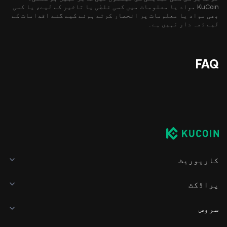
KuCoin مواد یا معلومات میں کسی غلطی یا تاخیر کے لیے، یا کسی
بھی مواد یا معلومات پر انحصار کرتے ہوئے کیے گئے اقدامات کے
لیے ذمہ دار نہیں ہے۔
FAQ
کارپوریٹ
پراڈکٹ
سروس