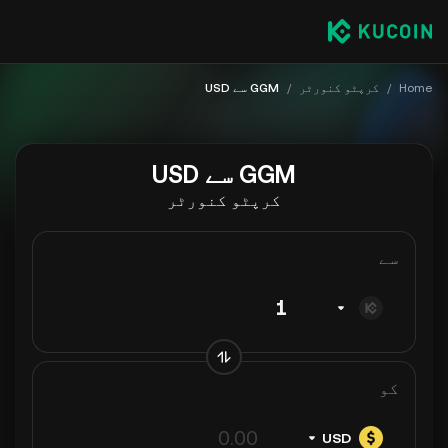
Home
/
کرپٹو کنورٹر
/
GGM سے USD
GGM سے USD
کرپٹو کنورٹر
سے
کو
USD