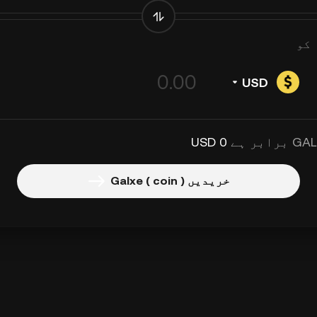
کو
USD
0 USD
خریدیں Galxe ( coin )