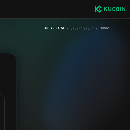
Home
/
کرپٹو کنورٹر
/
GAL سے USD