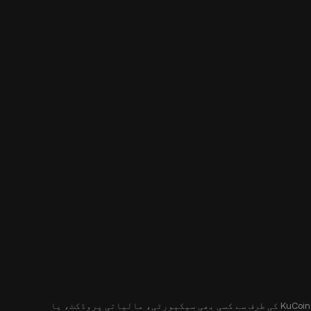
یہ مواد آپ کو صرف معلوماتی مقاصد کے لیے فراہم کیا جا رہا ہے، اور یہ کسی پیشکش یا پیشکش کی درخواست نہیں کرتا ہے۔ یہ مواد KuCoin کی طرف سے کسی بھی سیکیورٹی، مالیاتی پروڈکٹ، یا