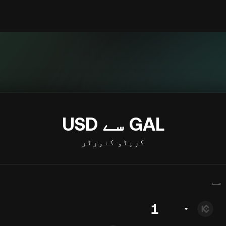
GAL سے USD
کرپٹو کنورٹر
سے