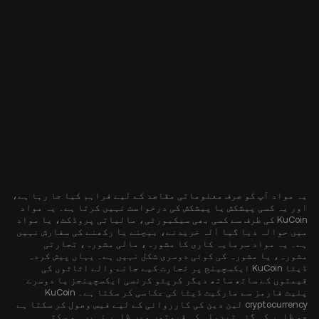
یہ مواد آپ کو صرف معلوماتی مقاصد کے لیے فراہم کیا جا رہا ہے،
اور یہ کسی پیشکش یا پیشکش کی درخواست نہیں کرتا ہے۔ یہ مواد
KuCoin کی طرف سے کسی بھی سیکیورٹی، مالیاتی پروڈکٹ، یا مواد
میں حوالہ دیا گیا آلہ خریدنے، بیچنے یا رکھنے کی سفارش نہیں
ہے۔ یہ مواد سرمایہ کاری کا مشورہ، مالی مشورہ، تجارتی
مشورہ، یا مشورہ کی کوئی دوسری شکل نہیں ہے۔ یہاں پیش کردہ
ڈیٹا KuCoin ایکسچینج پر تجارت کیے جانے والے اثاثوں کی
قیمتوں کے ساتھ ساتھ دیگر کرپٹو کرنسی ایکسچینجز یا دوسرے
پلیٹ فارمز سے مارکیٹ ڈیٹا کی عکاسی کر سکتا ہے۔ KuCoin
cryptocurrency لین دین کی کارروائی کے لیے فیس وصول کر سکتا ہے
جو ظاہر کی گئی تبدیلی کی قیمتوں میں ظاہر نہیں ہو سکتی۔