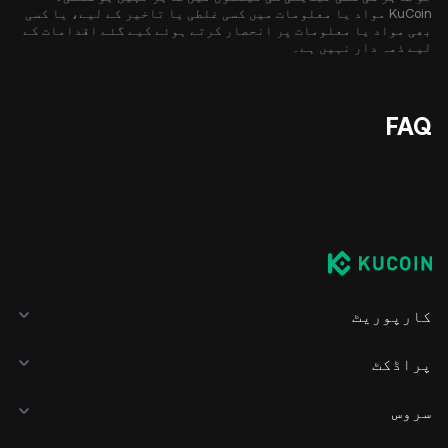
KuCoin مواد یا معلومات میں کسی غلطی یا تاخیر کے لیے، یا کسی
بھی مواد یا معلومات پر انحصار کرتے ہوئے کیے گئے اقدامات کے
لیے ذمہ دار نہیں ہے۔
FAQ
کارپوریٹ
پراڈکٹ
سروس