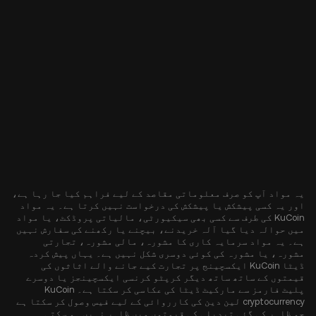
یہ مواد آپ کو صرف معلوماتی مقاصد کے لیے فراہم کیا جا رہا ہے،
اور یہ کسی پیشکش یا پیشکش کی درخواست نہیں کرتا ہے۔ یہ مواد
KuCoin کی طرف سے کسی بھی سیکیورٹی، مالیاتی پروڈکٹ، یا مواد
میں حوالہ دیا گیا آلہ خریدنے، بیچنے یا رکھنے کی سفارش نہیں
ہے۔ یہ مواد سرمایہ کاری کا مشورہ، مالی مشورہ، تجارتی
مشورہ، یا مشورہ کی کوئی دوسری شکل نہیں ہے۔ یہاں پیش کردہ
ڈیٹا KuCoin ایکسچینج پر تجارت کیے جانے والے اثاثوں کی
قیمتوں کے ساتھ ساتھ دیگر کرپٹو کرنسی ایکسچینجز یا دوسرے
پلیٹ فارمز سے مارکیٹ ڈیٹا کی عکاسی کر سکتا ہے۔ KuCoin
cryptocurrency لین دین کی کارروائی کے لیے فیس وصول کر سکتا ہے
جو ظاہر کی گئی تبدیلی کی قیمتوں میں ظاہر نہیں ہو سکتی۔