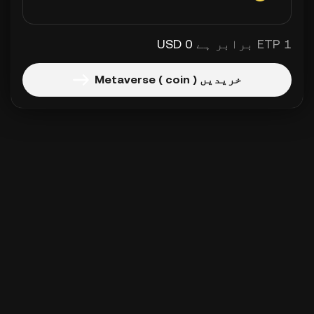
1 ETP برابر ہے
0 USD
خریدیں Metaverse ( coin )