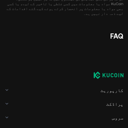
KuCoin مواد یا معلومات میں کسی غلطی یا تاخیر کے لیے، یا کسی
بھی مواد یا معلومات پر انحصار کرتے ہوئے کیے گئے اقدامات کے
لیے ذمہ دار نہیں ہے۔
FAQ
کارپوریٹ
پراڈکٹ
سروس