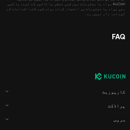
KuCoin مواد یا معلومات میں کسی غلطی یا تاخیر کے لیے، یا کسی
بھی مواد یا معلومات پر انحصار کرتے ہوئے کیے گئے اقدامات کے
لیے ذمہ دار نہیں ہے۔
FAQ
کارپوریٹ
پراڈکٹ
سروس