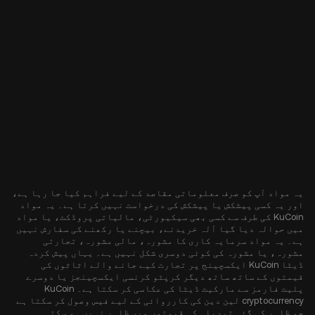
یہ مواد آپ کو صرف معلوماتی مقاصد کے لیے فراہم کیا جا رہا ہے،
اور یہ کسی پیشکش یا پیشکش کی درخواست نہیں کرتا ہے۔ یہ مواد
KuCoin کی طرف سے کسی بھی سیکیورٹی، مالیاتی پروڈکٹ، یا مواد
میں حوالہ دیا گیا آلہ خریدنے، بیچنے یا رکھنے کی سفارش نہیں
ہے۔ یہ مواد سرمایہ کاری کا مشورہ، مالی مشورہ، تجارتی
مشورہ، یا مشورہ کی کوئی دوسری شکل نہیں ہے۔ یہاں پیش کردہ
ڈیٹا KuCoin ایکسچینج پر تجارت کیے جانے والے اثاثوں کی
قیمتوں کے ساتھ ساتھ دیگر کرپٹو کرنسی ایکسچینجز یا دوسرے
پلیٹ فارمز سے مارکیٹ ڈیٹا کی عکاسی کر سکتا ہے۔ KuCoin
cryptocurrency لین دین کی کارروائی کے لیے فیس وصول کر سکتا ہے
جو ظاہر کی گئی تبدیلی کی قیمتوں میں ظاہر نہیں ہو سکتی۔