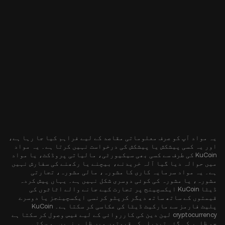
یہ مواد آپ کو صرف معلوماتی مقاصد کے لیے فراہم کیا جا رہا ہے،
اور یہ کسی پیشکش یا پیشکش کی درخواست نہیں کرتا ہے۔ یہ مواد
KuCoin کی طرف سے کسی بھی سیکیورٹی، مالیاتی پروڈکٹ، یا مواد
میں حوالہ دیا گیا آلہ خریدنے، بیچنے یا رکھنے کی سفارش نہیں
ہے۔ یہ مواد سرمایہ کاری کا مشورہ، مالی مشورہ، تجارتی
مشورہ، یا مشورہ کی کوئی دوسری شکل نہیں ہے۔ یہاں پیش کردہ
ڈیٹا KuCoin ایکسچینج پر تجارت کیے جانے والے اثاثوں کی
قیمتوں کے ساتھ ساتھ دیگر کرپٹو کرنسی ایکسچینجز یا دوسرے
پلیٹ فارمز سے مارکیٹ ڈیٹا کی عکاسی کر سکتا ہے۔ KuCoin
cryptocurrency لین دین کی کارروائی کے لیے فیس وصول کر سکتا ہے
جو ظاہر کی گئی تبدیلی کی قیمتوں میں ظاہر نہیں ہو سکتی۔