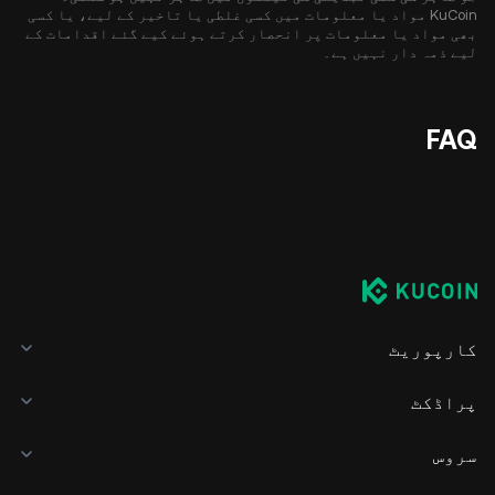
KuCoin مواد یا معلومات میں کسی غلطی یا تاخیر کے لیے، یا کسی
بھی مواد یا معلومات پر انحصار کرتے ہوئے کیے گئے اقدامات کے
لیے ذمہ دار نہیں ہے۔
FAQ
کارپوریٹ
پراڈکٹ
سروس