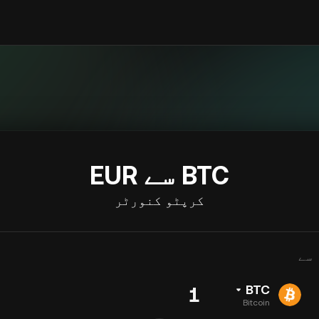
BTC سے EUR
کرپٹو کنورٹر
سے
BTC
Bitcoin