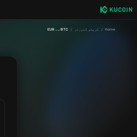
Home
/
کرپٹو کنورٹر
/
BTC سے EUR