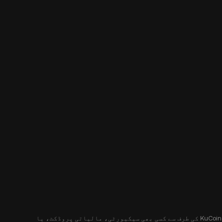
یہ مواد آپ کو صرف معلوماتی مقاصد کے لیے فراہم کیا جا رہا ہے، اور یہ کسی پیشکش یا پیشکش کی درخواست نہیں کرتا ہے۔ یہ مواد KuCoin کی طرف سے کسی بھی سیکیورٹی، مالیاتی پروڈکٹ، یا