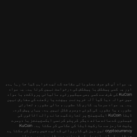
یہ مواد آپ کو صرف معلوماتی مقاصد کے لیے فراہم کیا جا رہا ہے،
اور یہ کسی پیشکش یا پیشکش کی درخواست نہیں کرتا ہے۔ یہ مواد
KuCoin کی طرف سے کسی بھی سیکیورٹی، مالیاتی پروڈکٹ، یا مواد
میں حوالہ دیا گیا آلہ خریدنے، بیچنے یا رکھنے کی سفارش نہیں
ہے۔ یہ مواد سرمایہ کاری کا مشورہ، مالی مشورہ، تجارتی
مشورہ، یا مشورہ کی کوئی دوسری شکل نہیں ہے۔ یہاں پیش کردہ
ڈیٹا KuCoin ایکسچینج پر تجارت کیے جانے والے اثاثوں کی
قیمتوں کے ساتھ ساتھ دیگر کرپٹو کرنسی ایکسچینجز یا دوسرے
پلیٹ فارمز سے مارکیٹ ڈیٹا کی عکاسی کر سکتا ہے۔ KuCoin
cryptocurrency لین دین کی کارروائی کے لیے فیس وصول کر سکتا ہے
جو ظاہر کی گئی تبدیلی کی قیمتوں میں ظاہر نہیں ہو سکتی۔