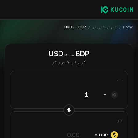
Home
/
کرپٹو کنورٹر
/
BDP سے USD
BDP سے USD
کرپٹو کنورٹر
سے
کو
USD