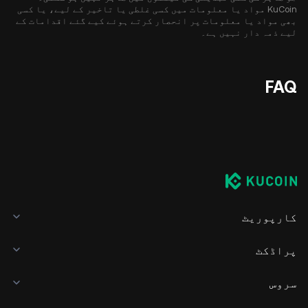
KuCoin مواد یا معلومات میں کسی غلطی یا تاخیر کے لیے، یا کسی
بھی مواد یا معلومات پر انحصار کرتے ہوئے کیے گئے اقدامات کے
لیے ذمہ دار نہیں ہے۔
FAQ
کارپوریٹ
پراڈکٹ
سروس