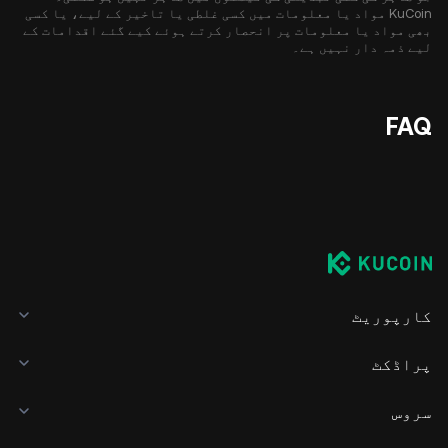
KuCoin مواد یا معلومات میں کسی غلطی یا تاخیر کے لیے، یا کسی
بھی مواد یا معلومات پر انحصار کرتے ہوئے کیے گئے اقدامات کے
لیے ذمہ دار نہیں ہے۔
FAQ
کارپوریٹ
پراڈکٹ
سروس