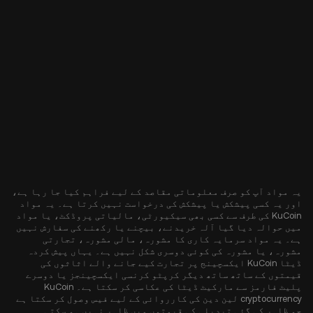
یہ مواد آپ کو صرف معلوماتی مقاصد کے لیے فراہم کیا جا رہا ہے،
اور یہ کسی پیشکش یا پیشکش کی درخواست نہیں کرتا ہے۔ یہ مواد
KuCoin کی طرف سے کسی بھی سیکیورٹی، مالیاتی پروڈکٹ، یا مواد
میں حوالہ دیا گیا آلہ خریدنے، بیچنے یا رکھنے کی سفارش نہیں
ہے۔ یہ مواد سرمایہ کاری کا مشورہ، مالی مشورہ، تجارتی
مشورہ، یا مشورہ کی کوئی دوسری شکل نہیں ہے۔ یہاں پیش کردہ
ڈیٹا KuCoin ایکسچینج پر تجارت کیے جانے والے اثاثوں کی
قیمتوں کے ساتھ ساتھ دیگر کرپٹو کرنسی ایکسچینجز یا دوسرے
پلیٹ فارمز سے مارکیٹ ڈیٹا کی عکاسی کر سکتا ہے۔ KuCoin
cryptocurrency لین دین کی کارروائی کے لیے فیس وصول کر سکتا ہے
جو ظاہر کی گئی تبدیلی کی قیمتوں میں ظاہر نہیں ہو سکتی۔