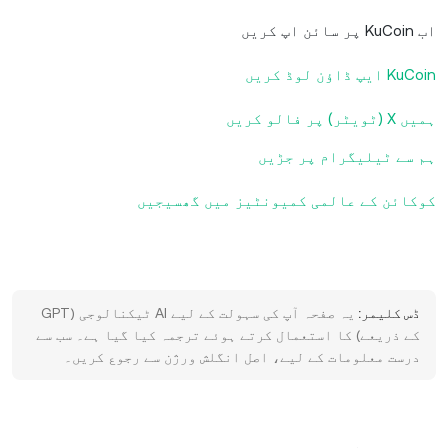
اب KuCoin پر سائن اپ کریں
KuCoin ایپ ڈاؤن لوڈ کریں
ہمیں X (ٹویٹر) پر فالو کریں
ہم سے ٹیلیگرام پر جڑیں
کوکائن کے عالمی کمیونٹیز میں گھسیجیں
ڈس کلیمر:
یہ صفحہ آپ کی سہولت کے لیے AI ٹیکنالوجی (GPT
کے ذریعے) کا استعمال کرتے ہوئے ترجمہ کیا گیا ہے۔ سب سے
درست معلومات کے لیے، اصل انگلش ورژن سے رجوع کریں۔