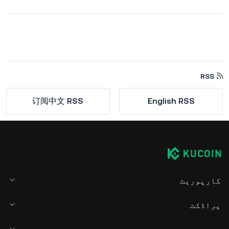
RSS
订阅中文 RSS
English RSS
کارپوریٹ
پراڈکٹ