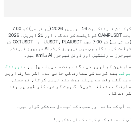
کوکائن ٹریڈنگ بوٹ 16 اپریل، 2026 (یو ٹی سی) کو 7:00
بجے CAMPUSDT کو ڈیلسٹ کر دے گا، اور 21 اپریل، 2026
(یو ٹی سی) کو 7:00 بجے UUSDT، PLAIUSDT اور OXTUSDT کو
ڈیلسٹ کر دے گا، جس میں فیوچرز گرڈ، AI فیوچرز ٹرینڈ،
فیوچرز مارٹنگیل اور ڈوئل فیوچرز AI شamil ہیں۔
صارفین کو اوپر دیے گئے وقت سے پہلے چل رہے
ٹریڈنگ
بوٹس
بند کرنے کی سفارش کی جاتی ہے۔ اگر صارف اوپر
دیے گئے وقت سے پہلے بوٹ بند نہیں کرتا، تو سسٹم
صارف کے متعلقہ ٹریڈنگ بوٹ کو خودکار طور پر بند
کر دے گا۔
ہم آپ کے ساتھ اور سمجھ کے لیے دل سے شکر گزار ہیں۔
آپ کے ساتھ کام کرنے کے لیے شکریہ!