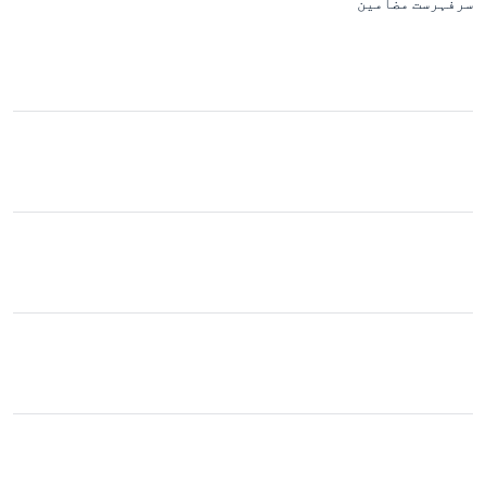
سرفہرست مضامین