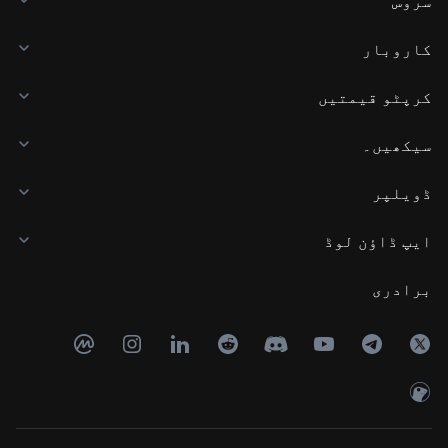
سروس
کاروبار
کرپٹو قیمتیں
سیکھیں۔
ڈویلپر
ایپ ڈاؤن لوڈ
برادری