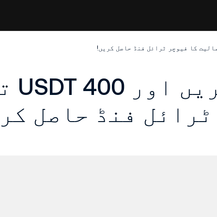
KuCoin پر جمع کریں
ٹرائل فنڈ حاصل کری