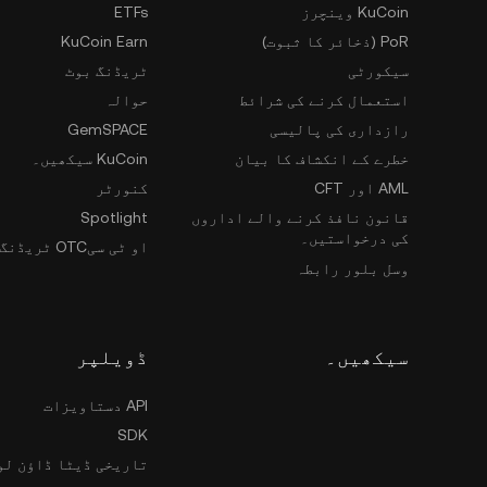
KuCoin وینچرز
ETFs
PoR (ذخائر کا ثبوت)
KuCoin Earn
سیکورٹی
ٹریڈنگ بوٹ
استعمال کرنے کی شرائط
حوالہ
رازداری کی پالیسی
GemSPACE
خطرے کے انکشاف کا بیان
KuCoin سیکھیں۔
AML اور CFT
کنورٹر
قانون نافذ کرنے والے اداروں
Spotlight
کی درخواستیں۔
او ٹی سیOTC ٹریڈنگ
وسل بلور رابطہ
سیکھیں۔
ڈویلپر
API دستاویزات
SDK
تاریخی ڈیٹا ڈاؤن لو