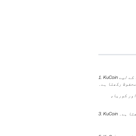
1. KuCoin شرکاء کو نااہل قرار دینے اور ایونٹ کی مدت کے دوران دھوکہ دہی یا غیر قانونی سرگرمیوں میں ملوث افراد کے لیے
محفوظ رکھتا ہے۔
سٹریشن مکمل کی ہے، اور کوریا،
ھتا ہے۔