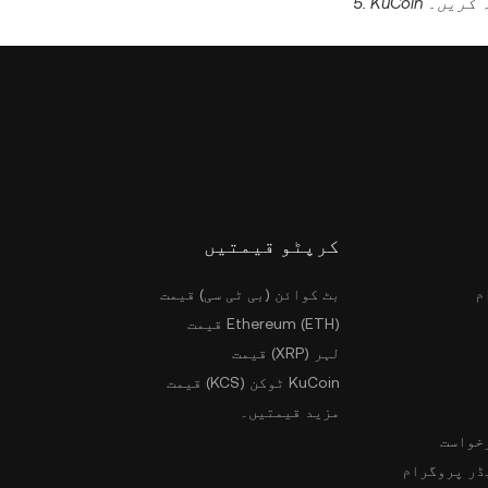
ہ کریں۔
کرپٹو قیمتیں
م
بٹ کوائن (بی ٹی سی) قیمت
Ethereum (ETH) قیمت
لہر (XRP) قیمت
KuCoin ٹوکن (KCS) قیمت
مزید قیمتیں۔