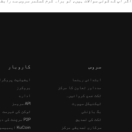
 ہے۔ اگر آپ کے کوئی سوالات ہیں، تو براہ کرم کسٹمر سروس سے رابط
سروس
کاروبار
ابتدائی رہنما
ایفیلیٹ پروگرا
مدداور تعاون کا مرکز
بروکرز
ٹکٹ جمع کروائیں۔
ادارے
ٹیکنیکل سپورٹ
API سروسز
بگ باؤنٹی
ٹوکن کی فہرست
ٹکٹ کی تصدیق
P2P مرچنٹ کی درخواست
سرکاری تصدیقی مرکز
KuCoin ایمبیسیڈر پروگرام