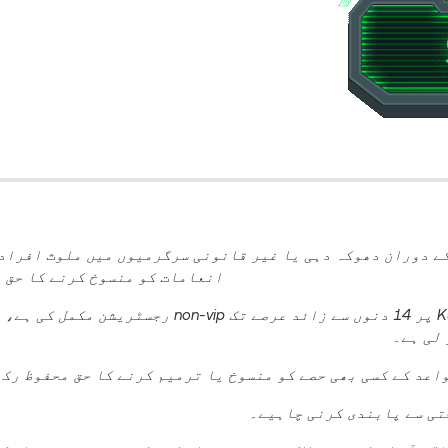
انعامات کو منسوخ کرنے کا حق 
وہ صارفین جنہوں نے KuCoin پر 14 دنوں سے زائد عرصے تک non-vip رج
 کے قواعد کے کسی بھی حصے کو منسوخ یا ترمیم کرنے کا حق محفوظ رک