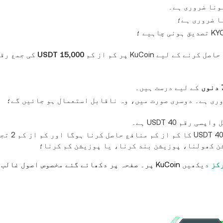
ا ضروری ہے؛
ہونی چاہیے
؛
 لیے KuCoin پر کم از کم
15,000 USDT
کی جمع رقم
وں
کے لیے درست ہیں۔
ری ہے۔ دوسری صورت میں، وہ ناقابل استعمال ہو جائیں گے؛
قم 40 USDT ہے۔
اس کے لیے کوالیفائی کرنے کے لیے، آپ کو 
ن کھولنا، پوزیشن بند کرنا، یا پوزیشن کم کرنا؛
کز
دیکھیں
KuCoin پر۔ صفحہ پر دکھائے گئے مخصوص اصول غالب ہوں گے۔