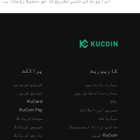
5. KuCoin اس ایونٹ کی حتمی تشریح کا حق محفوظ رکھتا
کارپوریٹ
پراڈکٹ
ہمارے بارے میں
کرپٹو خریدیں۔
ہمارے ساتھ شامل ہوں
تبدیل کریں
بلاگ
KuCard
خبریں اور اعلانات
KuCoin Pay
میڈیا کٹ
سپاٹ ٹریڈنگ
عالمی برانڈ ایمبیسیڈر
فیوچر ٹریڈنگ
KuCoin لیبز
مارجن ٹریڈنگ