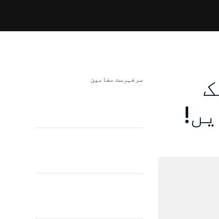
 اور 400 USDT تک
سرفہرست مضامین
ں!