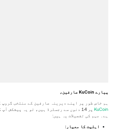
پیارے KuCoin صارفین،
ہم خاص طور پر اپنے دیرینہ صارفین کے منتخب گروپ ک
KuCoin
پر 14 دنوں سے رجسٹرڈ ہیں، تو یہ پیشکش 
ہے۔ مہم کی تفصیلات یہ ہیں:
اہلیت کا معیار: