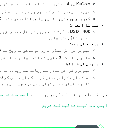
KuCoin پر 14 دنوں سے زیادہ کے لیے رجسٹر ہونا ضروری ہے۔
خوردہ سرمایہ کار کے طور پر درجہ بندی کرن
کوریا، جرمنی، اٹلی، یا ویتنام
میں مکمل KYC تصدیق
مہم کا انعام:
400 USDT
مالیت کا فیوچر ٹرائل فنڈ واؤچر حاصل کرنے کے
نکلوانا) ہونی چاہیے۔
میعاد کی مدت:
فیوچر ٹرائل فنڈز جاری ہونے کی تاریخ سے
7 دن
جاری ہونے کے
3 دنوں
کے اندر چالو کرنا ضرو
واپسی کی شرائط:
فیوچرز ٹرائل فنڈز سے زیادہ سے زیادہ قابل واپسی ر
کارروائیاں مکمل کرنی ہوں گی، جیسے پوزیش
مہم کے جامع جائزہ کے لیے، براہ کرم
انعامات کا مر
ابھی حصہ لینے کے لیے کلک کریں!