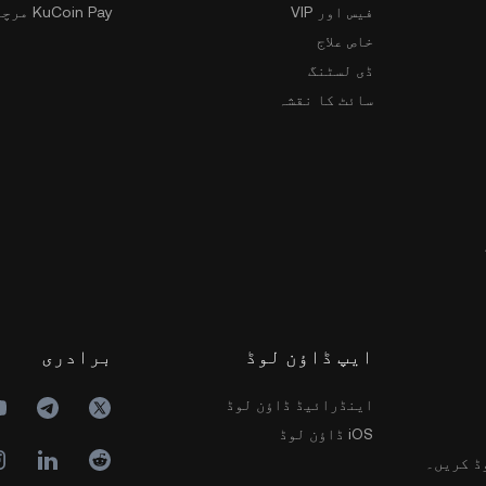
فیس اور VIP
KuCoin Pay مرچنٹس
خاص علاج
ڈی لسٹنگ
سائٹ کا نقشہ
ایپ ڈاؤن لوڈ
برادری
اینڈرائیڈ ڈاؤن لوڈ
iOS ڈاؤن لوڈ
ڈ کریں۔