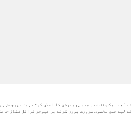
ے لیے ایک وقف شدہ جمع پروموشن کا اعلان کرتے ہوئے پرجوش ہی
آپ کے لیے جمع مخصوص ضرورت پوری کرنے پر فیوچر ٹرائل فنڈز حاص