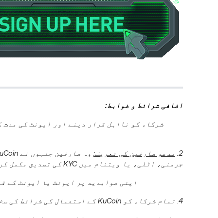
اضافی شرائط و ضوابط:
2.
مدعو صارفین کی تعریف:
جرمنی، اٹلی، یا ویتنام میں KYC کی تصدیق مکمل کر لی ہے۔
3. KuCoin اپنی صوابدید پر ایونٹ یا ایونٹ
4. تمام شرکاء کو KuCoin کے استعمال کی شرائط کی سختی سے پابندی کرنی چاہیے۔