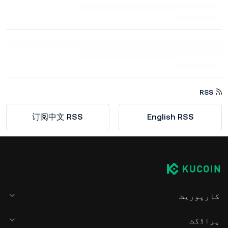
RSS
订阅中文 RSS
English RSS
کارپوریٹ
پراڈکٹ