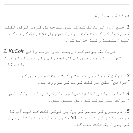
شرائط و ضوابط:
1. جمع اور ٹریڈنگ کے کاموں سے حاصل کردہ ٹوکن ٹکٹس
کو یکجا کر کے متعلقہ پارائس پول اشتراک کرنے کے
لیے استعمال کیا جائے گا۔
2. KuCoin ٹریڈنگ بوٹس کے ذریعے جمع ہونے والی
تجارت کو صارفین کی کل تجارتی رقم میں شمار کیا
جائے گا۔
3۔ ٹوکن کے کاموں کو ختم کرتے وقت صارفین کو
"جوائن" بٹن پر کلک کرنے کی ضرورت ہے۔
4. ادارہ جاتی اکاؤنٹس اور مارکیٹ بنانے والے اس
ایونٹ میں شرکت کے اہل نہیں ہیں۔
5۔ دوستوں کو مدعو کریں: ہر ٹوکن ٹکٹ کے لیے آپ کا
دوست سائن اپ کرنے کے 30 دنوں کے اندر کماتا ہے، آپ
کو بھی ایک ٹکٹ ملے گا۔