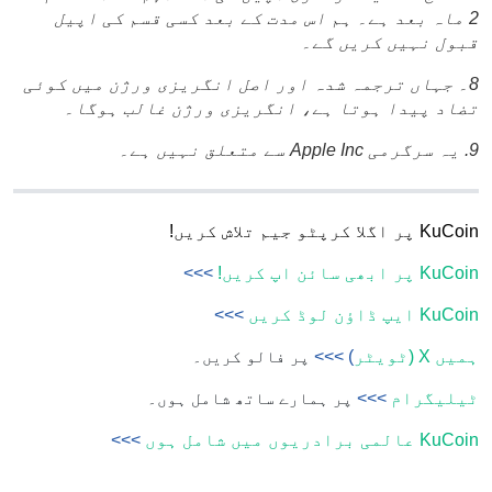
2 ماہ بعد ہے۔ ہم اس مدت کے بعد کسی قسم کی اپیل
قبول نہیں کریں گے۔
8۔ جہاں ترجمہ شدہ اور اصل انگریزی ورژن میں کوئی
تضاد پیدا ہوتا ہے، انگریزی ورژن غالب ہوگا۔
9. یہ سرگرمی Apple Inc سے متعلق نہیں ہے۔
KuCoin پر اگلا کرپٹو جیم تلاش کریں!
KuCoin پر ابھی سائن اپ کریں!
>>>
KuCoin ایپ ڈاؤن لوڈ کریں
>>>
ہمیں X (ٹویٹر
) >>>
پر فالو کریں۔
ٹیلیگرام
>>>
پر ہمارے ساتھ شامل ہوں۔
KuCoin عالمی برادریوں میں شامل ہوں
>>>