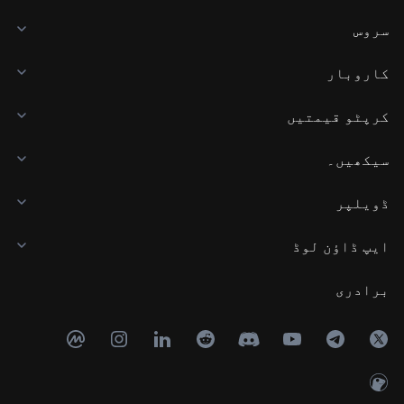
سروس
کاروبار
کرپٹو قیمتیں
سیکھیں۔
ڈویلپر
ایپ ڈاؤن لوڈ
برادری