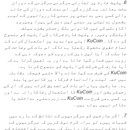
6. پلیٹ فارم پر تجارتی سرگرمی سرگرمی کے دوران
سخت معائنہ سے گزرے گی۔ اس مدت کے دوران کی جانے
والی کسی بھی بدنیتی پر مبنی کارروائیوں کے لیے،
بشمول بدنیتی پر مبنی لین دین کی ہیرا پھیری،
اکاؤنٹس کی غیر قانونی بلک رجسٹریشن، سیلف
ڈیلنگ، وغیرہ، پلیٹ فارم شرکاء کی اہلیت کو منسوخ
کر دے گا۔ KuCoin اپنی صوابدید پر استعمال کرنے کے
تمام حقوق محفوظ رکھتا ہے تاکہ اس بات کی وضاحت کی
جا سکے کہ آیا لین دین کے رویے کو دھوکہ دہی کے
رویے میں شمار کیا جاتا ہے اور یہ تعین کرتا ہے کہ
آیا صارف کی شرکت کی اہلیت کو منسوخ کرنا ہے۔
KuCoin کی طرف سے کیا جانے والا حتمی فیصلہ مقابلہ
میں حصہ لینے والے تمام شرکاء پر قانونی پابند
ہے۔ صارفین یہاں اس بات کی تصدیق کرتے ہیں کہ ان کی
رجسٹریشن اور KuCoin کا ​​استعمال رضاکارانہ ہے اور
وہ کسی بھی طرح سے KuCoin سے زبردستی، مداخلت یا
متاثر نہیں ہوتے ہیں۔
7۔ اگر صارفین کو سرگرمیوں کے نتائج کے بارے میں
شبہات ہیں، تو براہ کرم نوٹ کریں کہ سرگرمیوں کے
نتائج کے لیے سرکاری اپیل کی مدت مہم کے اختتام کے