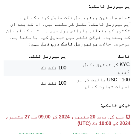
یونیورسل ٹاسکس:
تمام صارفین یونیورسل ٹکٹ حاصل کرنے کے لیے
'یونیورسل ٹاسکس' مکمل کر سکتے ہیں۔ اس کے بعد ان
ٹکٹوں کو متعلقہ پارائس پول میں بانٹنے کے لیے ان
کے پسندیدہ ٹوکن ٹکٹس میں تبدیل کیا جا سکتا ہے۔
موجودہ حالات
یونیورسل ٹاسک درج ذیل ہیں:
ٹاسک
یونیورسل ٹکٹس
KYC کی توثیق مکمل
100 ٹکٹ تک
کریں۔
100 USDT مالیت کی ہر
100 ٹکٹ تک
اسپاٹ تجارت کے لیے
ٹوکن ٹاسکس:
⏰ مہم کی مدت: 20 ستمبر، 2024 کو 09:00 سے 27 ستمبر،
2024 کو 10:00 تک (UTC)