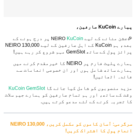
پیارے KuCoin صارفین،
🎉جشن منانے کے لیے
NEIRO
KuCoin
پر درج ہونے کے
بعد، ہم KuCoin کے اہل صارفین کے لیے 130,000 NEIRO
پرائز پول کے ساتھ GemSlot مہم شروع کر رہے ہیں!
ہمارے پلیٹ فارم پر NEIRO کا خیرمقدم کرنے میں
ہمارے ساتھ شامل ہوں اور ان خصوصی انعامات سے
فائدہ اٹھائیں!
مزید منصوبوں کو شامل کیا جائے گا
KuCoin GemSlot
وقت کے ساتھ، اور ہم تمام صارفین کو ہمارے جیم سلاٹ
کا تجربہ کرنے کے لئے مدعو کرتے ہیں.
سرگرمی: آسان کاموں کو مکمل کریں، 130,000 NEIRO
انعام پول کا اشتراک کریں!