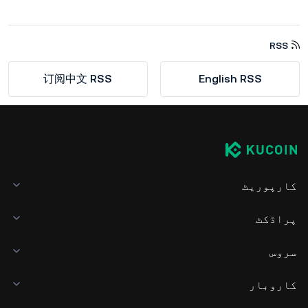
RSS
订阅中文 RSS
English RSS
کارپوریٹ
پراڈکٹ
سروس
کاروبار