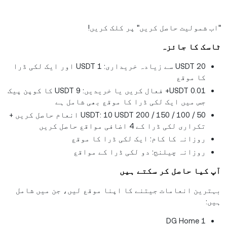
"اب شمولیت حاصل کریں" پر کلک کریں!
ٹاسک کا جائزہ
20 USDT سے زیادہ خریداری: 1 USDT اور ایک لکی ڈرا
کا موقع
0.01 USDT+ فعال کریں یا خریدیں: 9 USDT کا کوپن پیک
جس میں ایک لکی ڈرا کا موقع بھی شامل ہے
50 / 100 / 150 / 200 USDT: 10 USDT انعام حاصل کریں +
تکراری لکی ڈرا کے 4 اضافی مواقع حاصل کریں
روزانہ کا کام: ایک لکی ڈرا کا موقع
روزانہ چیلنج: دو لکی ڈرا کے مواقع
آپ کیا حاصل کر سکتے ہیں
بہترین انعامات جیتنے کا اپنا موقع لیں، جن میں شامل
ہیں:
DG Home 1