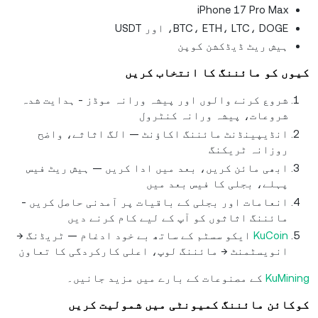
iPhone 17 Pro Max
BTC، ETH، LTC، DOGE، اور USDT
ہیش ریٹ ڈیڈکشن کوپن
کیوں کو مائننگ کا انتخاب کریں
شروع کرنے والوں اور پیشہ ورانہ موڈز - ہدایت شدہ
شروعات، پیشہ ورانہ کنٹرول
انڈیپینڈنٹ مائننگ اکاؤنٹ — الگ اثاثے، واضح
روزانہ ٹریکنگ
ابھی مائن کریں، بعد میں ادا کریں — ہیش ریٹ فیس
پہلے، بجلی کا فیس بعد میں
انعامات اور بجلی کے باقیات پر آمدنی حاصل کریں -
مائننگ اثاثوں کو آپ کے لیے کام کرنے دیں
KuCoin
ایکو سسٹم کے ساتھ بے خود ادغام — ٹریڈنگ →
انویسٹمنٹ → مائننگ لوپ، اعلی کارکردگی کا تعاون
KuMining
کے مصنوعات کے بارے میں مزید جانیں۔
کوکائن مائننگ کمیونٹی میں شمولیت کریں