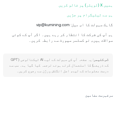
ہمیں X (ٹویٹر) پر فالو کریں
ہم سے ٹیلیگرام پر جڑیں
گاہک سہولت کا ای میل: vip@kumining.com
ہم آپ کی شرکت کا انتظار کر رہے ہیں۔ اگر آپ کے کوئی
سوالات ہیں، تو کسٹمر سپورٹ سے رابطہ کریں۔
ڈس کلیمر:
یہ صفحہ آپ کی سہولت کے لیے AI ٹیکنالوجی (GPT
کے ذریعے) کا استعمال کرتے ہوئے ترجمہ کیا گیا ہے۔ سب سے
درست معلومات کے لیے، اصل انگلش ورژن سے رجوع کریں۔
سرفہرست مضامین