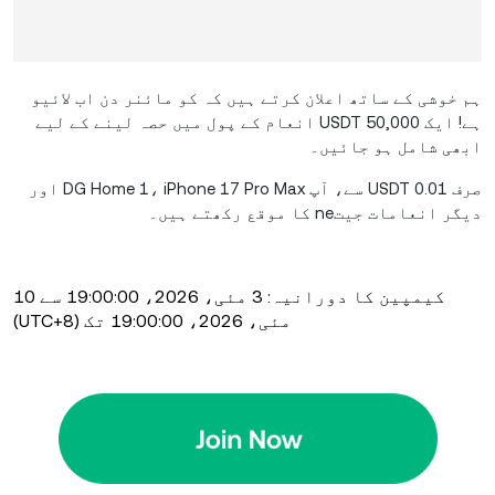
ہم خوشی کے ساتھ اعلان کرتے ہیں کہ کو مائنر دن اب لائیو
ہے! ایک 50,000 USDT انعام کے پول میں حصہ لینے کے لیے
ابھی شامل ہو جائیں۔
صرف 0.01 USDT سے، آپ DG Home 1، iPhone 17 Pro Max اور
دیگر انعامات جیتne کا موقع رکھتے ہیں۔
کیمپین کا دورانیہ: 3 مئی، 2026، 19:00:00 سے 10
مئی، 2026، 19:00:00 تک (UTC+8)