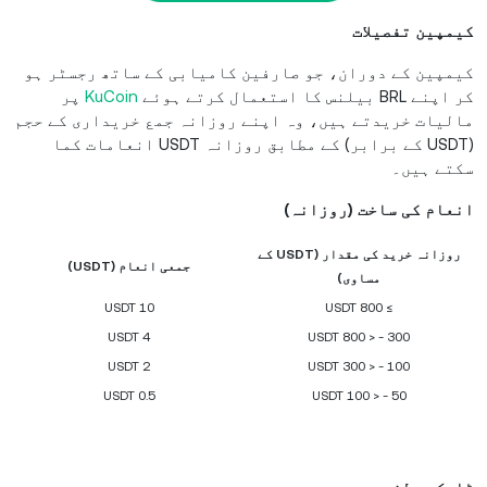
کیمپین تفصیلات
کیمپین کے دوران، جو صارفین کامیابی کے ساتھ رجسٹر ہو
کر اپنے BRL بیلنس کا استعمال کرتے ہوئے
KuCoin
پر
مالیات خریدتے ہیں، وہ اپنے روزانہ جمع خریداری کے حجم
(USDT کے برابر) کے مطابق روزانہ USDT انعامات کما
سکتے ہیں۔
انعام کی ساخت (روزانہ)
روزانہ خرید کی مقدار (USDT کے
جمعی انعام (USDT)
مساوی)
10 USDT
≥ 800 USDT
4 USDT
300 - < 800 USDT
2 USDT
100 - < 300 USDT
0.5 USDT
50 - < 100 USDT