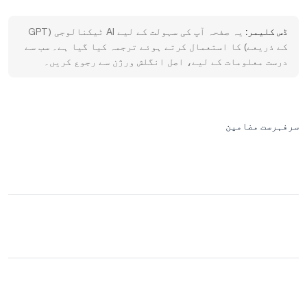
ڈس کلیمر:
یہ صفحہ آپ کی سہولت کے لیے AI ٹیکنالوجی (GPT
کے ذریعے) کا استعمال کرتے ہوئے ترجمہ کیا گیا ہے۔ سب سے
درست معلومات کے لیے، اصل انگلش ورژن سے رجوع کریں۔
سرفہرست مضامین