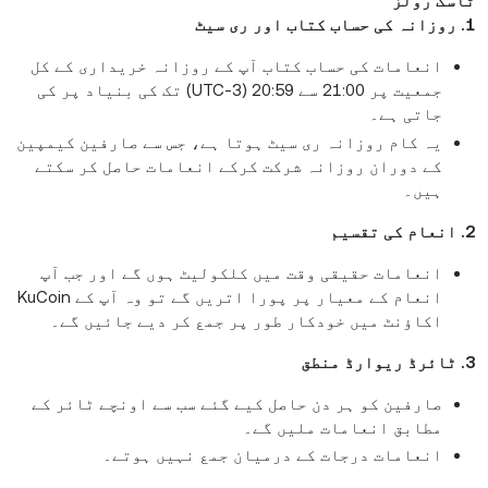
ٹاسک رولز
1. روزانہ کی حساب کتاب اور ری سیٹ
انعامات کی حساب کتاب آپ کے روزانہ خریداری کے کل
جمعیت پر 21:00 سے 20:59 (UTC-3) تک کی بنیاد پر کی
جاتی ہے۔
یہ کام روزانہ ری سیٹ ہوتا ہے، جس سے صارفین کیمپین
کے دوران روزانہ شرکت کرکے انعامات حاصل کر سکتے
ہیں۔
2. انعام کی تقسیم
انعامات حقیقی وقت میں کلکولیٹ ہوں گے اور جب آپ
انعام کے معیار پر پورا اتریں گے تو وہ آپ کے KuCoin
اکاؤنٹ میں خودکار طور پر جمع کر دیے جائیں گے۔
3. ٹائرڈ ریوارڈ منطق
صارفین کو ہر دن حاصل کیے گئے سب سے اونچے ٹائر کے
مطابق انعامات ملیں گے۔
انعامات درجات کے درمیان جمع نہیں ہوتے۔