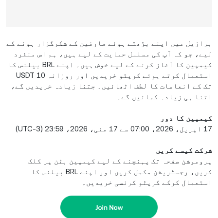
برازیل میں اپنے بڑھتے ہوئے صارفین کے شکرگزار ہونے کے
لیے، جو کہ آپ کی مسلسل حمایت کے لیے ہیں، ہم اس منفرد
کیمپین کا آغاز کرنے کے لیے خوش ہیں۔ اپنے BRL بیلنس کا
استعمال کرتے ہوئے کرپٹو خریدیں اور روزانہ 10 USDT
تک کے انعامات کا لطف اٹھائیں۔ جتنا زیادہ خریدیں گے،
اتنا ہی زیادہ کمائیں گے۔
کیمپین کا دور
17 اپریل، 2026، 07:00 سے 17 مئی، 2026، 23:59 (UTC-3)
شرکت کیسے کریں
پروموشن صفحہ تک پہنچنے کے لیے کیمپین بٹن پر کلک
کریں، رجسٹریشن مکمل کریں اور اپنے BRL بیلنس کا
استعمال کرکے کرپٹو کرنسی خریدیں۔