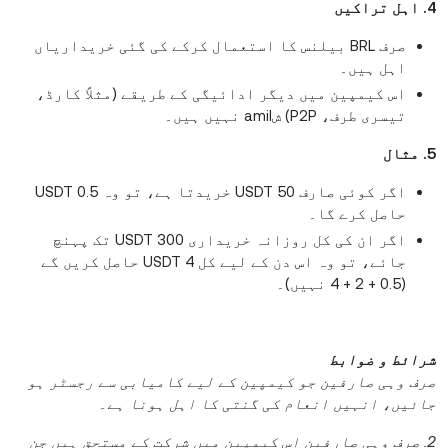
4. اہل تراکیں
صرف BRL بیلنس کا استعمال کرکے کی گئی خریداریاں
اہل ہیں۔
اس کیمپین میں دیگر ادائیگی کے طریقے (مثلاً کارڈ،
تیسری طرف، P2P) شamil نہیں ہیں۔
5. مثال
اگر کوئی صارف 50 USDT خریدتا ہے، تو وہ 0.5 USDT
حاصل کرے گا۔
اگر ان کی کل روزانہ خریداری 300 USDT تک پہنچ
جائے، تو وہ اس دن کے لیے کل 4 USDT حاصل کریں گے
(0.5 + 2 + 4 نہیں)۔
شرائط و ضوابط
صرف وہی صارفین جو کیمپین کے لیے کامیابی سے رجسٹر ہو
جائیں، انہیں انعام کی گنتی کا اہل ہونا ہے۔
2. صرف وہی صارفین اس کیمپین میں شرکت کے مستحق ہیں جن