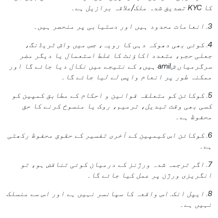
کا KYC تصدیق شدہ ملک/علاقہ برازیل ہے۔
3. انعامات محدود ہیں اور دستیابی پر منحصر ہیں۔
4. کوئی بھی دھوکہ دہی کا رویہ، جس میں واش ٹریڈنگ،
جعلی حجم، متعدد اکاؤنٹ کا غلط استعمال یا دیگر مضر
سرگرمیاں شamil ہیں، کے نتیجے میں نکال دیا جائے گا اور
ممکنہ طور پر انعام واپس لے لیا جائے گا۔
5. کوکائن کو متعلقہ قوانین و احکام کے مطابق کمپین کو
کسی بھی وقت تبدیل، ترمیم، روک یا منسوخ کرنے کا حق
محفوظ ہے۔
6. کوکائن اس کیمپین کے آخری تفسیر کے حقوق محفوظ رکھتی
ہے۔
7. اگر ترجمہ شدہ ورژنز کے درمیان کوئی تناقض ہو، تو
انگریزی ورژن پر عمل کیا جائے گا۔
8. ایپل انک. اس واقعہ کا سپانسر نہیں ہے اور اس سے منسلک
نہیں ہے۔