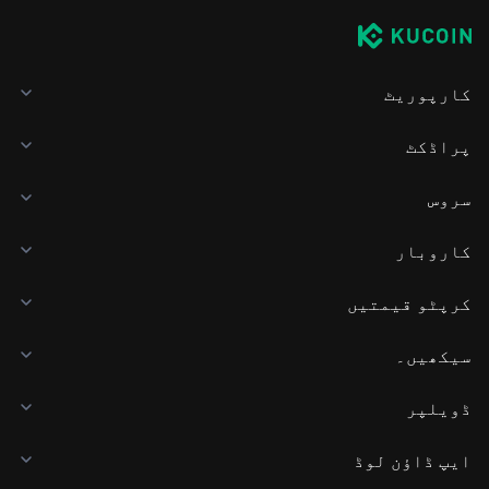
کارپوریٹ
پراڈکٹ
سروس
کاروبار
کرپٹو قیمتیں
سیکھیں۔
ڈویلپر
ایپ ڈاؤن لوڈ