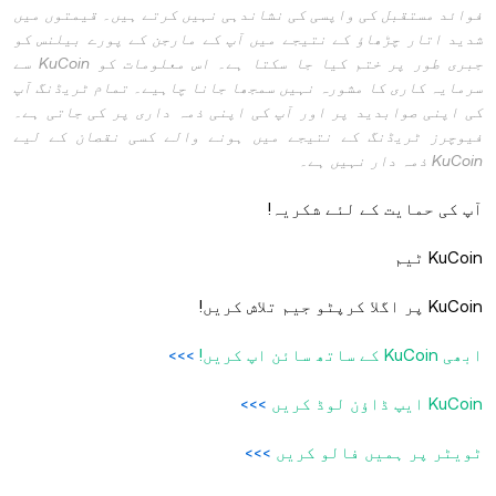
فوائد مستقبل کی واپسی کی نشاندہی نہیں کرتے ہیں۔ قیمتوں میں
شدید اتار چڑھاؤ کے نتیجے میں آپ کے مارجن کے پورے بیلنس کو
جبری طور پر ختم کیا جا سکتا ہے۔ اس معلومات کو KuCoin سے
سرمایہ کاری کا مشورہ نہیں سمجھا جانا چاہیے۔ تمام ٹریڈنگ آپ
کی اپنی صوابدید پر اور آپ کی اپنی ذمہ داری پر کی جاتی ہے۔
فیوچرز ٹریڈنگ کے نتیجے میں ہونے والے کسی نقصان کے لیے
KuCoin ذمہ دار نہیں ہے۔
آپ کی حمایت کے لئے شکریہ!
KuCoin ٹیم
KuCoin پر اگلا کرپٹو جیم تلاش کریں!
ابھی KuCoin کے ساتھ سائن اپ کریں!
>>>
KuCoin ایپ ڈاؤن لوڈ کریں
>>>
ٹویٹر پر ہمیں فالو کریں
>>>