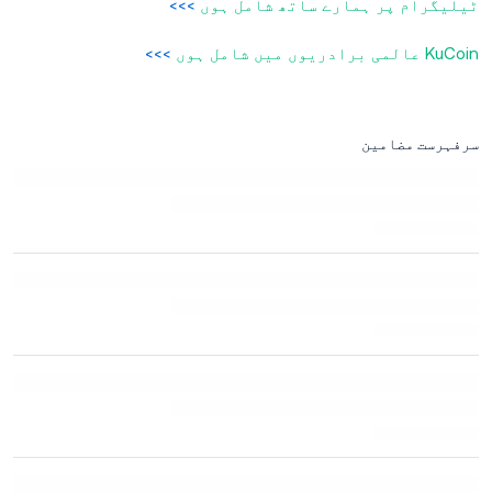
ٹیلیگرام پر ہمارے ساتھ شامل ہوں
>>>
KuCoin عالمی برادریوں میں شامل ہوں
>>>
سرفہرست مضامین