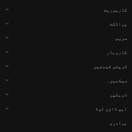
کارپوریٹ
پراڈکٹ
سروس
کاروبار
کرپٹو قیمتیں
سیکھیں۔
ڈویلپر
ایپ ڈاؤن لوڈ
برادری