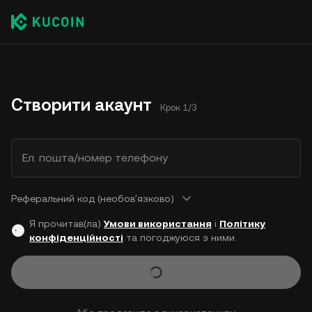
Створити акаунт
Крок 1/3
Ел. пошта/номер телефону
Реферальний код (необовʼязково)
Я прочитав(ла)
Умови використання
і
Політику
конфіденційності
та погоджуюся з ними.