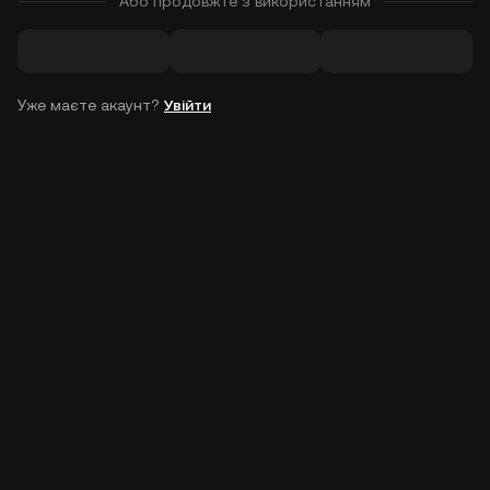
Або продовжте з використанням
Уже маєте акаунт?
Увійти