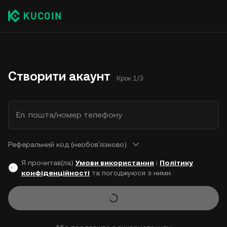
Створити акаунт
Крок 1/3
Ел. пошта/номер телефону
Реферальний код (необовʼязково)
Я прочитав(ла)
Умови використання
і
Політику
конфіденційності
та погоджуюся з ними.