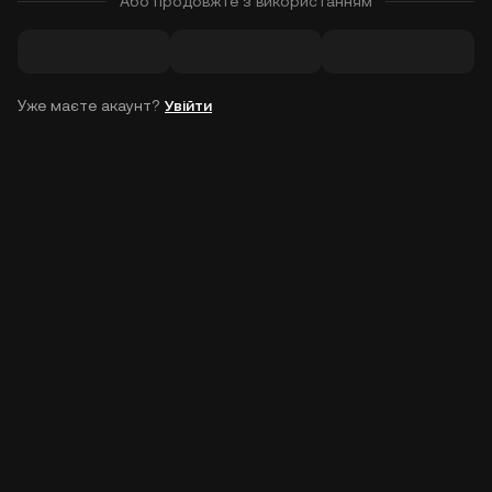
Або продовжте з використанням
Уже маєте акаунт?
Увійти