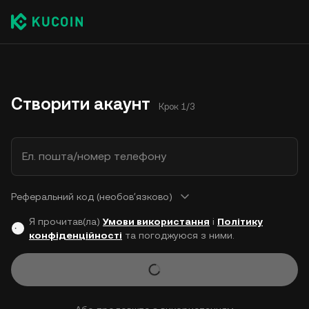
Створити акаунт
Крок 1/3
Ел. пошта/номер телефону
Реферальний код (необовʼязково)
Я прочитав(ла)
Умови використання
і
Політику
конфіденційності
та погоджуюся з ними.