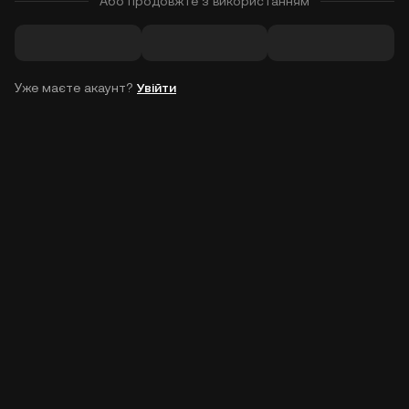
Або продовжте з використанням
Уже маєте акаунт?
Увійти